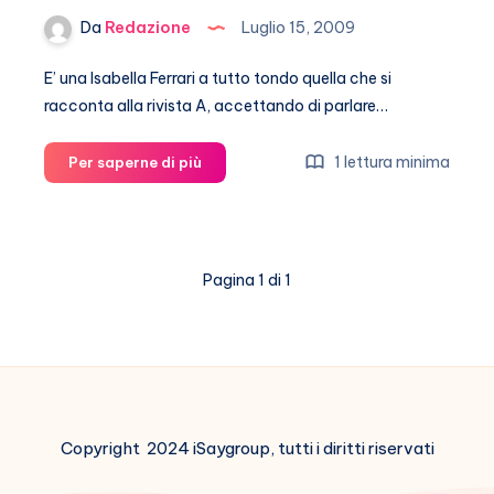
Da
Redazione
Luglio 15, 2009
E’ una Isabella Ferrari a tutto tondo quella che si
racconta alla rivista A, accettando di parlare…
Isabella
1 lettura minima
Per saperne di più
Ferrari,
un
passato
da
Pagina 1 di 1
velina
Copyright 2024 iSaygroup, tutti i diritti riservati