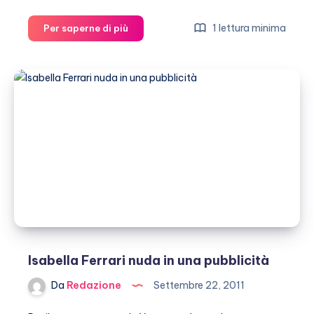
Isabella
1 lettura minima
Per saperne di più
Ferrari:
“Se
tradisco
non
lo
dico,
e
se
vengo
tradita
non
lo
voglio
sapere”
Isabella Ferrari nuda in una pubblicità
Da
Redazione
Settembre 22, 2011