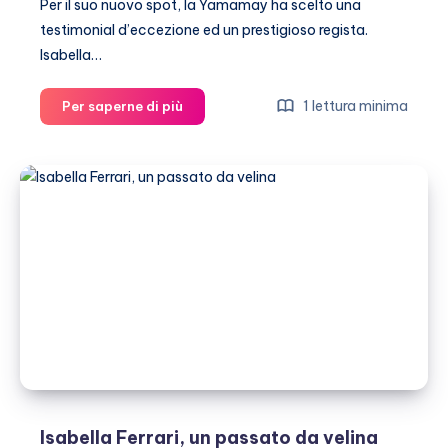
Per il suo nuovo spot, la Yamamay ha scelto una
testimonial d’eccezione ed un prestigioso regista.
Isabella…
Isabella
1 lettura minima
Per saperne di più
Ferrari
nuda
in
una
pubblicità
Isabella Ferrari, un passato da velina