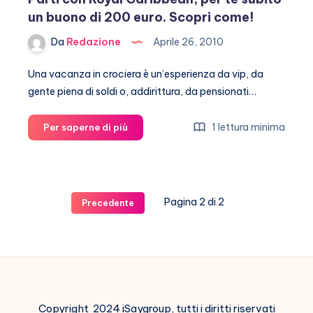
Fornarina
un buono di 200 euro. Scopri come!
Da
Redazione
Aprile 26, 2010
Una vacanza in crociera è un’esperienza da vip, da
gente piena di soldi o, addirittura, da pensionati…
Parti
1 lettura minima
Per saperne di più
con
Royal
Caribbean,
per
Pagina 2 di 2
Precedente
te
subito
un
buono
di
200
euro.
Copyright 2024 iSaygroup, tutti i diritti riservati