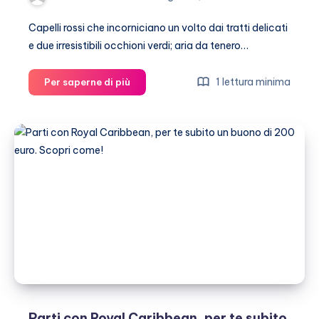
Capelli rossi che incorniciano un volto dai tratti delicati
e due irresistibili occhioni verdi; aria da tenero…
Lindsay
1 lettura minima
Per saperne di più
Lohan:
un
tocco
glamour
e
femminile
per
interpretare
la
collezione
FW
2010-
11
di
Parti con Royal Caribbean, per te subito