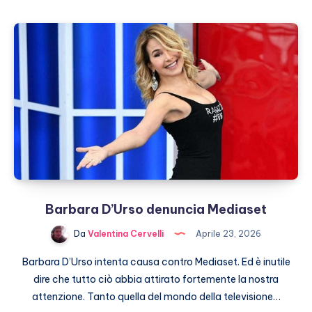
Banfi
e
la
paura
della
morte
Barbara D’Urso denuncia Mediaset
Da
Valentina Cervelli
Aprile 23, 2026
Barbara D’Urso intenta causa contro Mediaset. Ed è inutile
dire che tutto ciò abbia attirato fortemente la nostra
attenzione. Tanto quella del mondo della televisione…