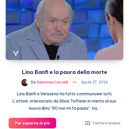
nozze
con
Clotilde?
Lino Banfi e la paura della morte
Da
Valentina Cervelli
Aprile 27, 2026
Lino Banfi a Verissimo ha fatto commuovere tutti.
L’attore, intervistato da Silvia Toffanin in merito al suo
nuovo libro “90 non mi fa paura”, ha…
Lino
Per saperne di più
1 lettura minima