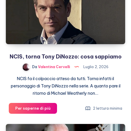
NCIS, torna Tony DiNozzo: cosa sappiamo
Da
Valentina Cervelli
Luglio 2, 2026
NCIS fa il colpaccio atteso da tutti. Torna infatti il
personaggio di Tony DiNozzo nella serie. A quanto pare il
ritorno di Michael Weatherly non…
NCIS,
Per saperne di più
2 lettura minima
torna
Tony
DiNozzo: