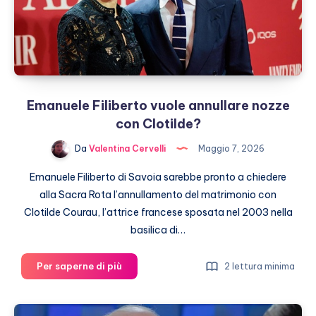
Martino
Emanuele Filiberto vuole annullare nozze
con Clotilde?
Da
Valentina Cervelli
Maggio 7, 2026
Emanuele Filiberto di Savoia sarebbe pronto a chiedere
alla Sacra Rota l’annullamento del matrimonio con
Clotilde Courau, l’attrice francese sposata nel 2003 nella
basilica di…
Emanuele
Per saperne di più
2 lettura minima
Filiberto
vuole
annullare