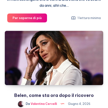
da anni, altri che…
Michelle
Per saperne di più
1 lettura minima
Hunziker
e
Giulio
Berruti
allo
scoperto
Belen, come sta ora dopo il ricovero
Da
Valentina Cervelli
Giugno 4, 2026