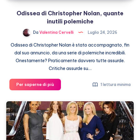
Odissea di Christopher Nolan, quante
inutili polemiche
Da
Valentina Cervelli
Luglio 24, 2026
Odissea di Christopher Nolan è stato accompagnato, fin
dal suo annuncio, da una serie di polemiche incredibili.
Onestamente? Praticamente davvero tutte assurde.
Critiche assurde su…
Odissea
Per saperne di più
1 lettura minima
di
Christopher
Nolan,
quante
inutili
polemiche