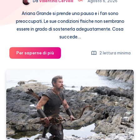
Da
Valentina Cervelli
Agosto 6, 2026
Ariana Grande si prende una pausa e i fan sono
preoccupati. Le sue condizioni fisiche non sembrano
essere in grado di sostenerla adeguatamente. Cosa
succede…
Ariana
Per saperne di più
2 lettura minima
Grande
si
prende
una
pausa,
fan
preoccupati