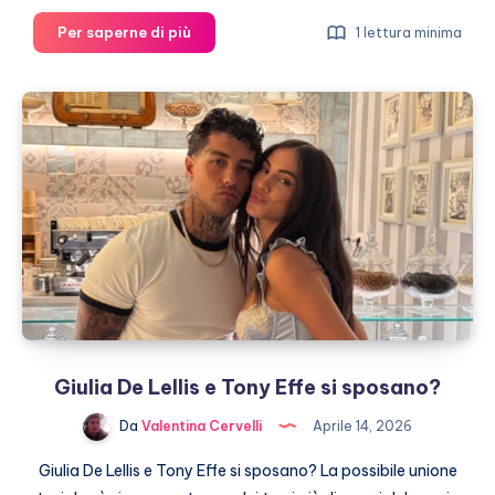
Barbara
Per saperne di più
1 lettura minima
D’Urso
denuncia
Mediaset
Giulia De Lellis e Tony Effe si sposano?
Da
Valentina Cervelli
Aprile 14, 2026
Giulia De Lellis e Tony Effe si sposano? La possibile unione