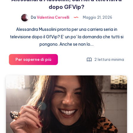
dopo GFVip?
Da
Valentina Cervelli
Maggio 21, 2026
Alessandra Mussolini pronta per una carriera seria in
televisione dopo il GfVip? E’ un po’ la domanda che tutti si
pongono. Anche se non lo…
Alessandra
Per saperne di più
2 lettura minima
Mussolini,
carriera
televisiva
dopo
GFVip?