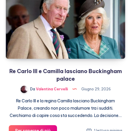
cosa
sappiamo
Re Carlo III e Camilla lasciano Buckingham
palace
Da
Valentina Cervelli
Giugno 29, 2026
Re Carlo III e la regina Camilla lasciano Buckingham
Palace, creando non poco malumore tra i sudditi.
Cerchiamo di capire cosa sta succedendo. La decisione…
Re
Per saperne di più
1 lettura minima