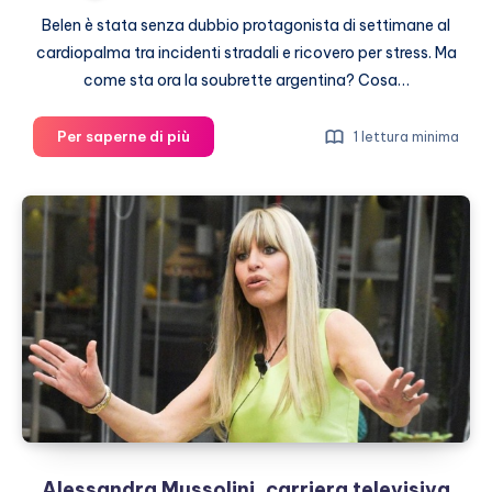
Belen è stata senza dubbio protagonista di settimane al
cardiopalma tra incidenti stradali e ricovero per stress. Ma
come sta ora la soubrette argentina? Cosa…
Belen,
Per saperne di più
1 lettura minima
come
sta
ora
dopo
il
ricovero
Alessandra Mussolini, carriera televisiva