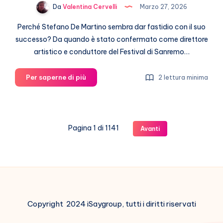
Da
Valentina Cervelli
Marzo 27, 2026
Perché Stefano De Martino sembra dar fastidio con il suo
successo? Da quando è stato confermato come direttore
artistico e conduttore del Festival di Sanremo…
Stefano
Per saperne di più
2 lettura minima
De
Martino
e
il
Pagina 1 di 1141
Avanti
vizio
di
attaccarlo
(a
vuoto)
Copyright 2024 iSaygroup, tutti i diritti riservati