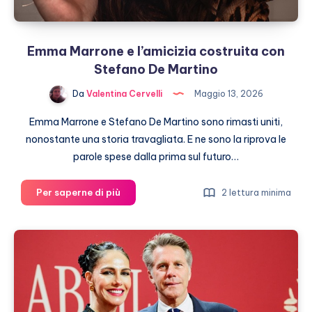
Emma Marrone e l’amicizia costruita con
Stefano De Martino
Da
Valentina Cervelli
Maggio 13, 2026
Emma Marrone e Stefano De Martino sono rimasti uniti,
nonostante una storia travagliata. E ne sono la riprova le
parole spese dalla prima sul futuro…
Emma
Per saperne di più
2 lettura minima
Marrone
e
l’amicizia
costruita
con
Stefano
De