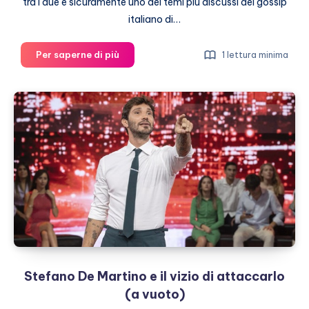
tra i due è sicuramente uno dei temi più discussi del gossip
italiano di…
Giulia
Per saperne di più
1 lettura minima
De
Lellis
e
Tony
Effe
si
sposano?
Stefano De Martino e il vizio di attaccarlo
(a vuoto)