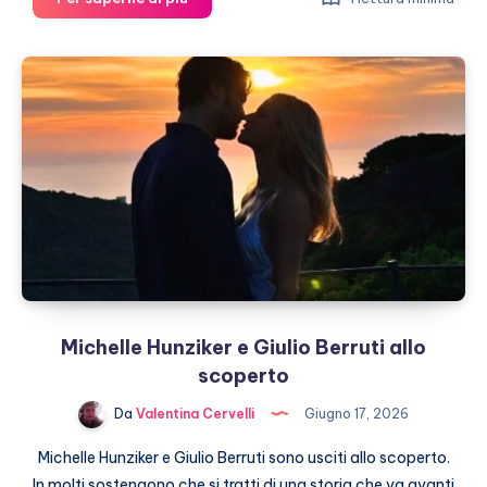
Carlo
III
e
Camilla
lasciano
Buckingham
palace
Michelle Hunziker e Giulio Berruti allo
scoperto
Da
Valentina Cervelli
Giugno 17, 2026
Michelle Hunziker e Giulio Berruti sono usciti allo scoperto.
In molti sostengono che si tratti di una storia che va avanti