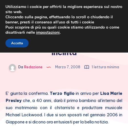
Utilizziamo i cookie per offrirti la migliore esperienza sul nostro
sito web.
Cliccando sulla pagina, effettuando lo scroll o chiudendo il
banner, presti il consenso all’uso di tutti i cookie
Puoi scoprire di più su quali cookie stiamo utilizzando o come
disattivarli nelle
impostazioni
.
Cronaca rosa, costume e
Lisa Marie Presley di nuovo
Accetta
società
incinta
Da
Redazione
Marzo 7, 2008
1 lettura minima
E’ giunta la conferma.
Terzo figlio
in arrivo per
Lisa Marie
Presley
che, a 40 anni, darà il primo bambino al’interno del
suo matrimonio con il chitarrista e produttore musicale
Michael Lockwood. I due si son sposati nel gennaio 2006 in
Giappone e si dicono ora entusiasti per la bella notizia.