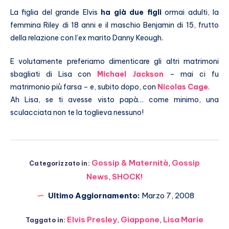
La figlia del grande Elvis
ha già due figli
ormai adulti, la
femmina Riley di 18 anni e il maschio Benjamin di 15, frutto
della relazione con l’ex marito Danny Keough.
E volutamente preferiamo dimenticare gli altri matrimoni
sbagliati di Lisa con
Michael Jackson
– mai ci fu
matrimonio più farsa – e, subito dopo, con
Nicolas Cage
.
Ah Lisa, se ti avesse visto papà… come minimo, una
sculacciata non te la toglieva nessuno!
Gossip & Maternità
,
Gossip
Categorizzato in:
News
,
SHOCK!
Ultimo Aggiornamento:
Marzo 7, 2008
Elvis Presley
,
Giappone
,
Lisa Marie
Taggato in: