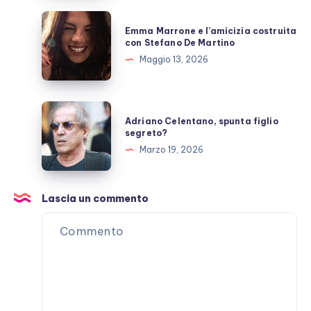
il
Emma
Emma Marrone e l’amicizia costruita
ricovero
Marrone
con Stefano De Martino
e
Maggio 13, 2026
l’amicizia
costruita
con
Adriano
Adriano Celentano, spunta figlio
Stefano
Celentano,
segreto?
De
spunta
Marzo 19, 2026
Martino
figlio
segreto?
Lascia un commento