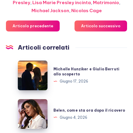
Presley
,
Lisa Marie Presley incinta
,
Matrimonio
,
Michael Jackson
,
Nicolas Cage
Articolo precedente
Articolo successivo
Articoli correlati
Michelle
Michelle Hunziker e Giulio Berruti
Hunziker
allo scoperto
e
Giugno 17, 2026
Giulio
Berruti
allo
Belen,
scoperto
come
Belen, come sta ora dopo il ricovero
sta
Giugno 4, 2026
ora
dopo