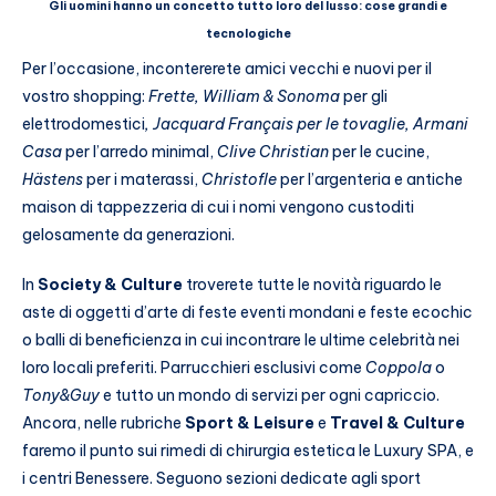
Gli uomini hanno un concetto tutto loro del lusso: cose grandi e
tecnologiche
Per l’occasione, incontererete amici vecchi e nuovi per il
vostro shopping:
Frette, William & Sonoma
per gli
elettrodomestici
, Jacquard Français per le tovaglie, Armani
Casa
per l’arredo minimal,
Clive Christian
per le cucine,
Hästens
per i materassi,
Christofle
per l’argenteria e antiche
maison di tappezzeria di cui i nomi vengono custoditi
gelosamente da generazioni.
In
Society & Culture
troverete tutte le novità riguardo le
aste di oggetti d’arte di feste eventi mondani e feste ecochic
o balli di beneficienza in cui incontrare le ultime celebrità nei
loro locali preferiti. Parrucchieri esclusivi come
Coppola
o
Tony&Guy
e tutto un mondo di servizi per ogni capriccio.
Ancora, nelle rubriche
Sport & Leisure
e
Travel & Culture
faremo il punto sui rimedi di chirurgia estetica le Luxury SPA, e
i centri Benessere. Seguono sezioni dedicate agli sport