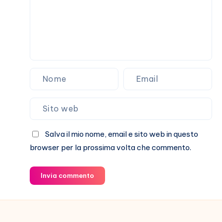
iPad
o
un
Bimby
Salva il mio nome, email e sito web in questo
browser per la prossima volta che commento.
Invia commento