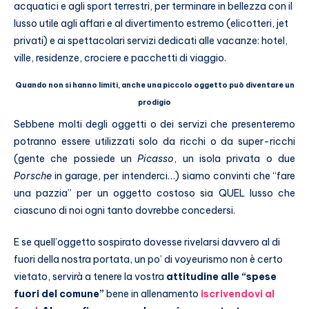
acquatici e agli sport terrestri, per terminare in bellezza con il
lusso utile agli affari e al divertimento estremo (elicotteri, jet
privati) e ai spettacolari servizi dedicati alle vacanze: hotel,
ville, residenze, crociere e pacchetti di viaggio.
Quando non si hanno limiti, anche una piccolo oggetto può diventare un
prodigio
Sebbene molti degli oggetti o dei servizi che presenteremo
potranno essere utilizzati solo da ricchi o da super-ricchi
(gente che possiede un
Picasso
, un isola privata o due
Porsche
in garage, per intenderci…) siamo convinti che “fare
una pazzia” per un oggetto costoso sia QUEL lusso che
ciascuno di noi ogni tanto dovrebbe concedersi.
E se quell’oggetto sospirato dovesse rivelarsi davvero al di
fuori della nostra portata, un po’ di voyeurismo non è certo
vietato, servirà a tenere la vostra
attitudine alle “spese
fuori del comune”
bene in allenamento
iscrivendovi al