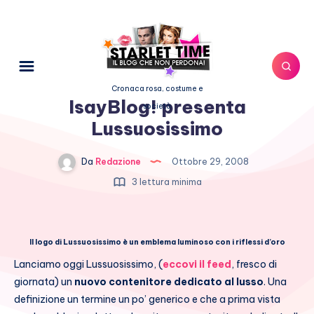
Cronaca rosa, costume e
IsayBlog! presenta
società
Lussuosissimo
Da
Redazione
Ottobre 29, 2008
3 lettura minima
Il logo di Lussuosissimo è un emblema luminoso con i riflessi d’oro
Lanciamo oggi Lussuosissimo, (
eccovi il feed
, fresco di
giornata) un
nuovo contenitore dedicato al lusso
. Una
definizione un termine un po’ generico e che a prima vista