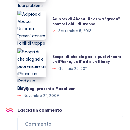
ecco
la
Adiprox
Adiprox di Aboca. Un’arma “green”
soluzione
di
contro i chili di troppo
ai
Aboca.
Settembre 5, 2013
tuoi
Un’arma
problemi
“green”
contro
Scopri
Scopri di che blog sei e puoi vincere
i
di
un iPhone, un iPad o un Bimby
chili
che
Gennaio 25, 2011
di
blog
troppo
sei
e
iSayBlog! presenta Modalizer
puoi
Novembre 27, 2009
vincere
un
Lascia un commento
iPhone,
un