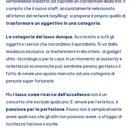
sembrerebbe inadatto ad ospitare un contenitore dedicato. Il
compito che il nuovo staff, accuratamente selezionato
all’interno del network IsayBlog!, si propone è proprio quello di
trasformare un aggettivo in una categoria.
La categoria del lusso dunque.
Accostato a tutti gli
oggetti e i servizi che circondano il quotidiano. Si va dalla
residenza esclusiva, ai trasferimenti in elicottero, al gadget
ultra-tecnologico per la casa. In un momento di
austerity
e
ristrettezze economiche può sembrare persino grottesco il
fatto di creare uno spazio riservato ad una categoria di
persone super fortunate.
Ma il
lusso come ricerca dell’eccellenza
non è un
concetto che esclude qualcuno. E’ amore per l’estetica, è
passione per la perfezione
.
Il lusso non è semplicemente
avere qualcosa che gli altri non possono avere, o sfoggio di
ricchezza fastosa e inutile.