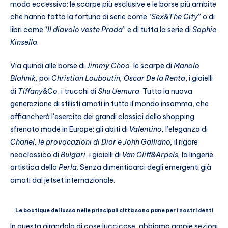
modo eccessivo: le scarpe più esclusive e le borse più ambite
che hanno fatto la fortuna di serie come “
Sex&The City
” o di
libri come “
Il diavolo veste Prada
” e di tutta la serie di
Sophie
Kinsella
.
Via quindi alle borse di
Jimmy Choo
, le scarpe di
Manolo
Blahnik,
poi
Christian Louboutin, Oscar De la Renta
, i gioielli
di
Tiffany&Co
, i trucchi di
Shu Uemura
. Tutta la nuova
generazione di stilisti amati in tutto il mondo insomma, che
affiancherà l’esercito dei grandi classici dello shopping
sfrenato made in Europe:
gli abiti di
Valentino,
l’eleganza di
Chanel, le provocazioni di Dior e John Galliano,
il rigore
neoclassico di
Bulgari
, i gioielli di
Van Cliff&Arpels,
la lingerie
artistica della
Perla
. Senza dimenticarci degli emergenti già
amati dal jetset internazionale.
Le boutique del lusso nelle principali città sono pane per i nostri denti
In questa girandola di cose luccicose, abbiamo ampie sezioni