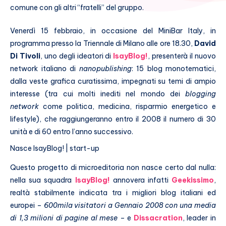
comune con gli altri “fratelli” del gruppo.
Venerdì 15 febbraio, in occasione del MiniBar Italy, in
programma presso la Triennale di Milano alle ore 18.30,
David
Di Tivoli
, uno degli ideatori di
IsayBlog!
, presenterà il nuovo
network italiano di
nanopublishing
: 15 blog monotematici,
dalla veste grafica curatissima, impegnati su temi di ampio
interesse (tra cui molti inediti nel mondo dei
blogging
network
come politica, medicina, risparmio energetico e
lifestyle), che raggiungeranno entro il 2008 il numero di 30
unità e di 60 entro l’anno successivo.
Nasce IsayBlog! | start-up
Questo progetto di microeditoria non nasce certo dal nulla:
nella sua squadra
IsayBlog!
annovera infatti
Geekissimo
,
realtà stabilmente indicata tra i migliori blog italiani ed
europei –
600mila visitatori a Gennaio 2008 con una media
di 1,3 milioni di pagine al mese
– e
Dissacration
, leader in