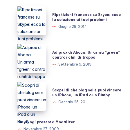
Ripetizioni
Ripetizioni francese su Skype: ecco
francese
la soluzione ai tuoi problemi
su
Giugno 28, 2017
Skype:
ecco
la
Adiprox
Adiprox di Aboca. Un’arma “green”
soluzione
di
contro i chili di troppo
ai
Aboca.
Settembre 5, 2013
tuoi
Un’arma
problemi
“green”
contro
Scopri
Scopri di che blog sei e puoi vincere
i
di
un iPhone, un iPad o un Bimby
chili
che
Gennaio 25, 2011
di
blog
troppo
sei
e
iSayBlog! presenta Modalizer
puoi
Novembre 27, 2009