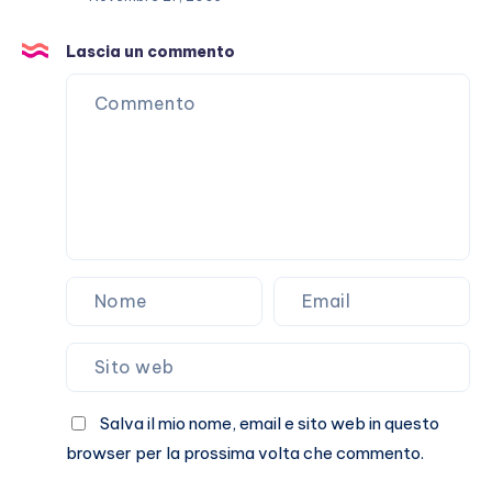
vincere
un
Lascia un commento
iPhone,
un
iPad
o
un
Bimby
Salva il mio nome, email e sito web in questo
browser per la prossima volta che commento.