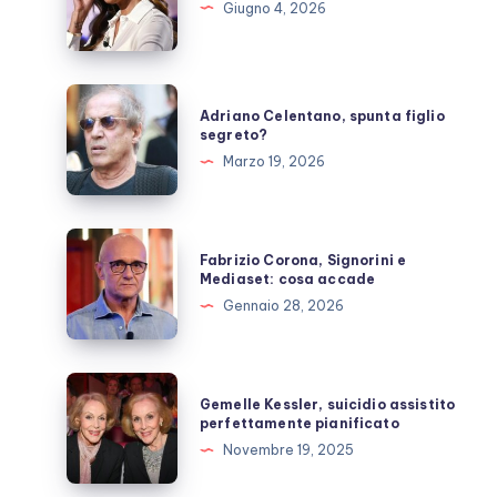
sta
Giugno 4, 2026
ora
dopo
il
Adriano
Adriano Celentano, spunta figlio
ricovero
Celentano,
segreto?
spunta
Marzo 19, 2026
figlio
segreto?
Fabrizio
Fabrizio Corona, Signorini e
Corona,
Mediaset: cosa accade
Signorini
Gennaio 28, 2026
e
Mediaset:
cosa
Gemelle
Gemelle Kessler, suicidio assistito
accade
Kessler,
perfettamente pianificato
suicidio
Novembre 19, 2025
assistito
perfettamente