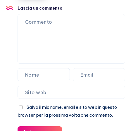
pianificato
Lascia un commento
Salva il mio nome, email e sito web in questo
browser per la prossima volta che commento.