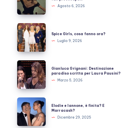
si
Agosto 6, 2026
prende
una
pausa,
Spice
fan
Girls,
Spice Girls, cosa fanno ora?
preoccupati
cosa
Luglio 9, 2026
fanno
ora?
Gianluca
Gianluca Grignani: Destinazione
Grignani:
paradiso scritta per Laura Pausini?
Destinazione
Marzo 5, 2026
paradiso
scritta
per
Elodie
Elodie e Iannone, è finita? E
Laura
e
Marracash?
Pausini?
Iannone,
Dicembre 29, 2025
è