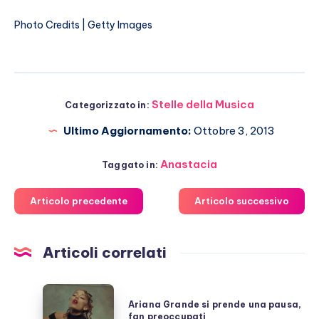
Photo Credits | Getty Images
Stelle della Musica
Categorizzato in:
Ultimo Aggiornamento:
Ottobre 3, 2013
Anastacia
Taggato in:
Articolo precedente
Articolo successivo
Articoli correlati
Ariana
Ariana Grande si prende una pausa,
Grande
fan preoccupati