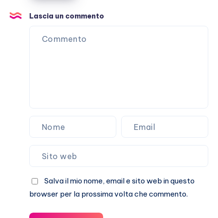
finita?
E
Lascia un commento
Marracash?
Salva il mio nome, email e sito web in questo
browser per la prossima volta che commento.