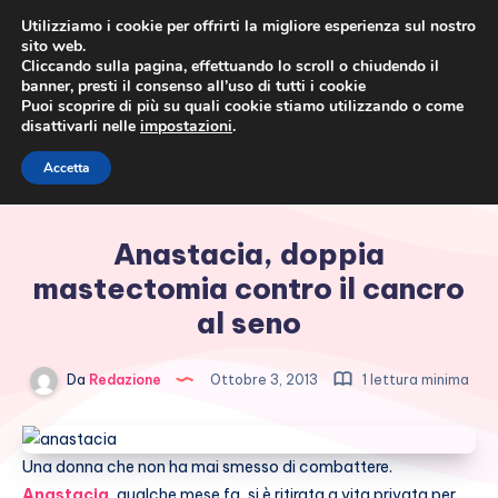
Utilizziamo i cookie per offrirti la migliore esperienza sul nostro
sito web.
Cliccando sulla pagina, effettuando lo scroll o chiudendo il
banner, presti il consenso all’uso di tutti i cookie
Puoi scoprire di più su quali cookie stiamo utilizzando o come
disattivarli nelle
impostazioni
.
Cronaca rosa, costume e
Accetta
società
Anastacia, doppia
mastectomia contro il cancro
al seno
Da
Redazione
Ottobre 3, 2013
1 lettura minima
Una donna che non ha mai smesso di combattere.
Anastacia
, qualche mese fa, si è ritirata a vita privata per