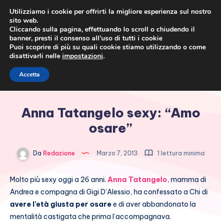
Utilizziamo i cookie per offrirti la migliore esperienza sul nostro
sito web.
Cliccando sulla pagina, effettuando lo scroll o chiudendo il
banner, presti il consenso all’uso di tutti i cookie
Puoi scoprire di più su quali cookie stiamo utilizzando o come
disattivarli nelle
impostazioni
.
Cronaca rosa, costume e
Accetta
società
Anna Tatangelo sexy: “Amo
osare”
Da
Redazione
Marzo 7, 2013
1 lettura minima
Molto più sexy oggi a 26 anni.
Anna Tatangelo
, mamma di
Andrea e compagna di Gigi D’Alessio, ha confessato a Chi di
avere l’età giusta per osare
e di aver abbandonato la
mentalità castigata che prima l’accompagnava.