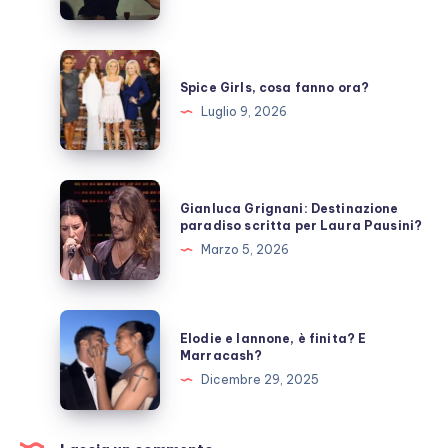
prende
una
pausa,
Spice
fan
Girls,
Spice Girls, cosa fanno ora?
preoccupati
cosa
Luglio 9, 2026
fanno
ora?
Gianluca
Gianluca Grignani: Destinazione
Grignani:
paradiso scritta per Laura Pausini?
Destinazione
Marzo 5, 2026
paradiso
scritta
per
Elodie
Elodie e Iannone, è finita? E
Laura
e
Marracash?
Pausini?
Iannone,
Dicembre 29, 2025
è
finita?
E