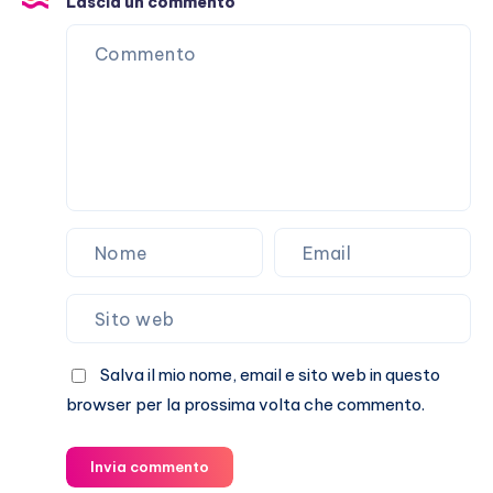
Lascia un commento
Marracash?
Salva il mio nome, email e sito web in questo
browser per la prossima volta che commento.
Invia commento