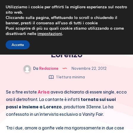
Utilizziamo i cookie per offrirti la migliore esperienza sul nostro
sito web.
Cliccando sulla pagina, effettuando lo scroll o chiudendo il
banner, presti il consenso all’uso di tutti i cookie
Puoi scoprire di più su quali cookie stiamo utilizzando o come
disattivarli nelle
impostazioni
.
Cronaca rosa, costume e
Arisa torna con l’ex fidanzato
Accetta
società
Lorenzo
Da
Redazione
Novembre 22, 2012
1 lettura minima
Se a fine estate
Arisa
aveva dichiarato di essere single, ecco
ora il dietrofront. La cantante è infatti
tornata sui suoi
passi e insieme a Lorenzo
, produttore 33enne. Lo ha
confessato in un’intervista esclusiva a Vanity Fair.
Tra i due, amore a gonfie vele ma rigorosamente in due case