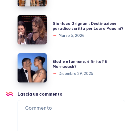
fanno
ora?
Gianluca
Gianluca Grignani: Destinazione
Grignani:
paradiso scritta per Laura Pausini?
Destinazione
Marzo 5, 2026
paradiso
scritta
per
Elodie
Elodie e Iannone, è finita? E
Laura
e
Marracash?
Pausini?
Iannone,
Dicembre 29, 2025
è
finita?
E
Lascia un commento
Marracash?