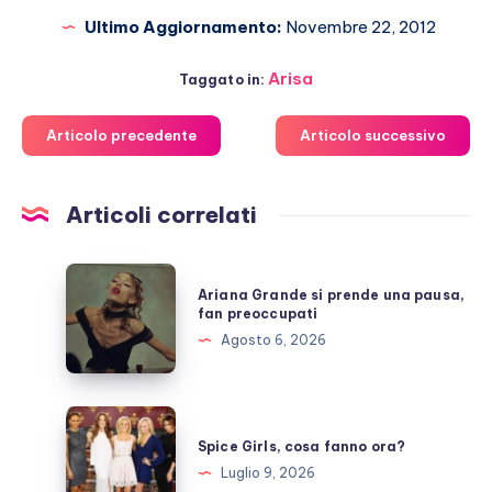
Ultimo Aggiornamento:
Novembre 22, 2012
Arisa
Taggato in:
Articolo precedente
Articolo successivo
Articoli correlati
Ariana
Ariana Grande si prende una pausa,
Grande
fan preoccupati
si
Agosto 6, 2026
prende
una
pausa,
Spice
fan
Girls,
Spice Girls, cosa fanno ora?
preoccupati
cosa
Luglio 9, 2026