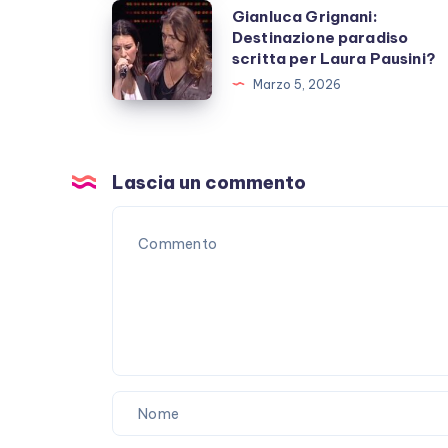
una
Gianluca
Gianluca Grignani:
pausa,
Destinazione paradiso
Grignani:
scritta per Laura Pausini?
fan
Destinazione
Marzo 5, 2026
preoccupati
paradiso
scritta
per
Laura
Lascia un commento
Pausini?