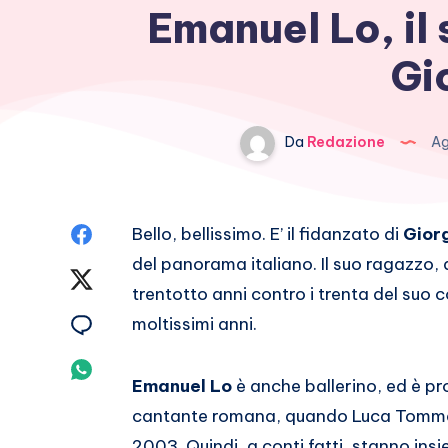
Emanuel Lo, il 
Gi
Da
Redazione
Ag
Condividi
Bello, bellissimo. E’ il fidanzato di
Gior
del panorama italiano. Il suo ragazzo, di
su
Condividi
trentotto anni contro i trenta del suo
Facebook
su
Condividi
moltissimi anni.
Twitter
su
Condividi
Emanuel Lo
è anche ballerino, ed è pr
Email
su
cantante romana, quando Luca Tommassi
2003. Quindi, a conti fatti, stanno in