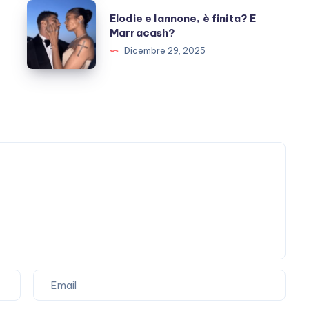
ora?
Elodie
Elodie e Iannone, è finita? E
e
Marracash?
Iannone,
Dicembre 29, 2025
è
finita?
E
Marracash?