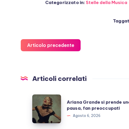
Categorizzato in:
Stelle della Musica
Taggat
Articolo precedente
Articoli correlati
Ariana
Ariana Grande si prende un
Grande
pausa, fan preoccupati
si
Agosto 6, 2026
prende