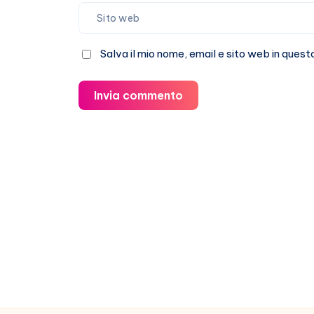
Salva il mio nome, email e sito web in que
Invia commento