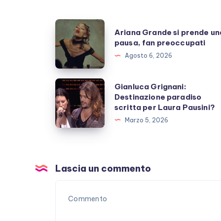
Ariana
Ariana Grande si prende un
Grande
pausa, fan preoccupati
si
Agosto 6, 2026
prende
una
Gianluca
Gianluca Grignani:
pausa,
Destinazione paradiso
Grignani:
scritta per Laura Pausini?
fan
Destinazione
Marzo 5, 2026
preoccupati
paradiso
scritta
per
Laura
Lascia un commento
Pausini?