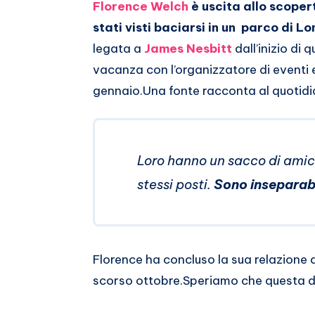
Email
su
Florence Welch
è uscita allo scoper
stati visti baciarsi in un parco di L
Whatsapp
legata a
James Nesbitt
dall’inizio di
vacanza con l’organizzatore di eventi e
gennaio.
Una fonte racconta al quotid
Loro hanno un sacco di amic
stessi posti.
Sono inseparabi
Florence ha concluso la sua relazione 
scorso ottobre.Speriamo che questa di