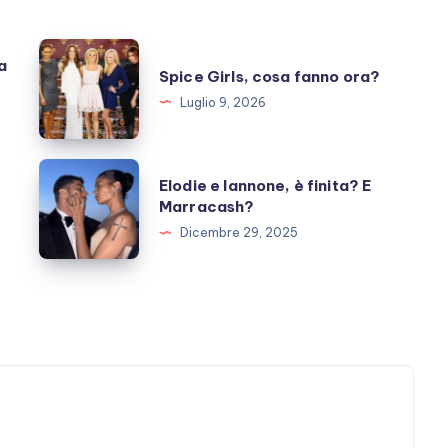
Spice
a
Spice Girls, cosa fanno ora?
Girls,
Luglio 9, 2026
cosa
fanno
ora?
Elodie
Elodie e Iannone, è finita? E
e
Marracash?
Iannone,
Dicembre 29, 2025
è
finita?
E
Marracash?