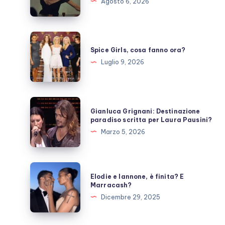
Agosto 6, 2026
prende
una
pausa,
Spice
fan
Girls,
Spice Girls, cosa fanno ora?
preoccupati
cosa
Luglio 9, 2026
fanno
ora?
Gianluca
Gianluca Grignani: Destinazione
Grignani:
paradiso scritta per Laura Pausini?
Destinazione
Marzo 5, 2026
paradiso
scritta
per
Elodie
Elodie e Iannone, è finita? E
Laura
e
Marracash?
Pausini?
Iannone,
Dicembre 29, 2025
è
finita?