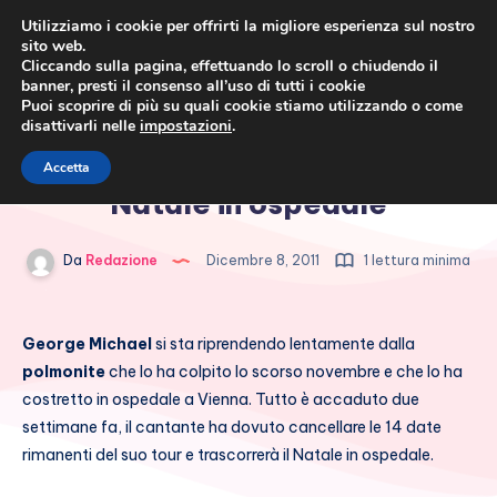
Utilizziamo i cookie per offrirti la migliore esperienza sul nostro
sito web.
Cliccando sulla pagina, effettuando lo scroll o chiudendo il
banner, presti il consenso all’uso di tutti i cookie
Puoi scoprire di più su quali cookie stiamo utilizzando o come
disattivarli nelle
impostazioni
.
Cronaca rosa, costume e
George Michael passerà il
Accetta
società
Natale in ospedale
Da
Redazione
Dicembre 8, 2011
1 lettura minima
George Michael
si sta riprendendo lentamente dalla
polmonite
che lo ha colpito lo scorso novembre e che lo ha
costretto in ospedale a Vienna. Tutto è accaduto due
settimane fa, il cantante ha dovuto cancellare le 14 date
rimanenti del suo tour e trascorrerà il Natale in ospedale.