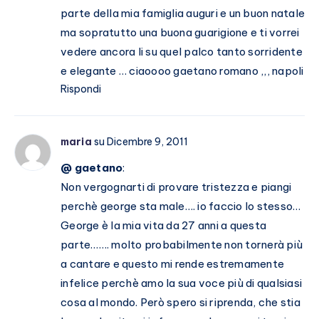
parte della mia famiglia auguri e un buon natale
ma sopratutto una buona guarigione e ti vorrei
vedere ancora li su quel palco tanto sorridente
e elegante … ciaoooo gaetano romano ,,, napoli
Rispondi
maria
su Dicembre 9, 2011
@ gaetano
:
Non vergognarti di provare tristezza e piangi
perchè george sta male…. io faccio lo stesso…
George è la mia vita da 27 anni a questa
parte……. molto probabilmente non tornerà più
a cantare e questo mi rende estremamente
infelice perchè amo la sua voce più di qualsiasi
cosa al mondo. Però spero si riprenda, che stia