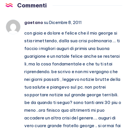
E
Commenti
Marracash?
gaetano
su Dicembre 8, 2011
con gioia e dolore e felice che il mio george si
stia rimettendo, dalla sua crisi polmonaria … ti
faccio i migliori auguri di primis una buona
guarigione e un natale felice anche se resterai
li, ma la cosa fondamentale e che tu ti stai
riprendendo. be scrivo e non mi vergogno che
nei giorni passati , leggevo notizie brutte della
tua salute e piangevo sul pc. non potrei
sopportare notizie sul grande george terribili.
be da quando ti seguo? sono tanti anni 30 piu o
meno ..ora finisco qua altrimenti mi puo
accadere un altra crisi del genere…. auguri di
vero cuore grande fratello george .. si ormai fai