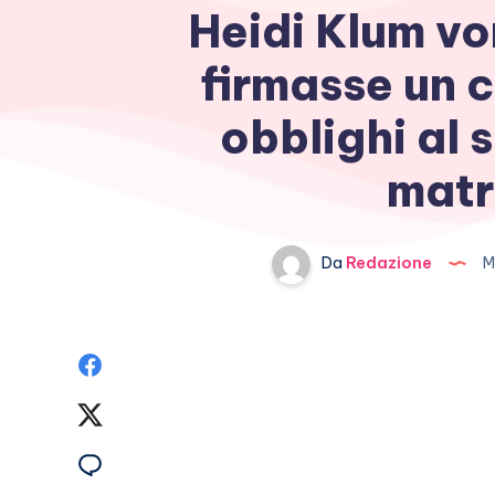
Heidi Klum vo
firmasse un c
obblighi al s
matr
Da
Redazione
M
Condividi
su
Condividi
Facebook
su
Condividi