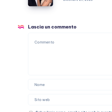
è
finita?
E
Marracash?
Lascia un commento