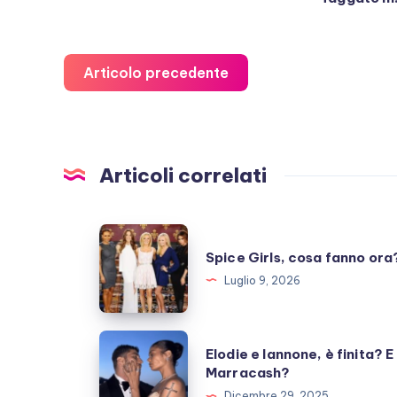
Articolo precedente
Articoli correlati
Spice
Spice Girls, cosa fanno ora
Girls,
Luglio 9, 2026
cosa
fanno
ora?
Elodie
Elodie e Iannone, è finita? E
e
Marracash?
Iannone,
Dicembre 29, 2025