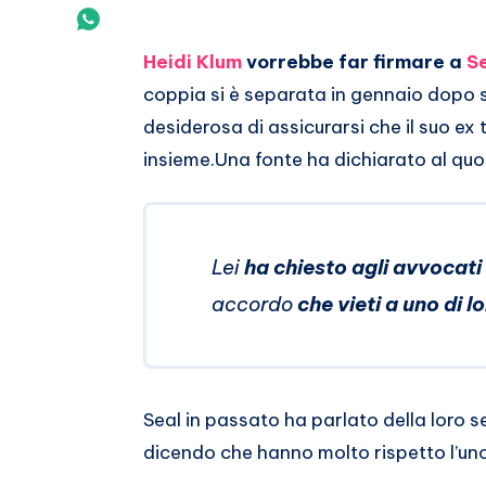
Twitter
su
Condividi
Email
su
Heidi Klum
vorrebbe far firmare a
S
coppia si è separata in gennaio dopo s
Whatsapp
desiderosa di assicurarsi che il suo e
insieme.
Una fonte ha dichiarato al qu
Lei
ha chiesto agli avvocati 
accordo
che vieti a uno di l
Seal in passato ha parlato della loro 
dicendo che hanno molto rispetto l’uno 