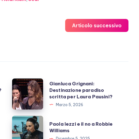
Articolo successivo
Gianluca
Gianluca Grignani:
?
Destinazione paradiso
Grignani:
scritta per Laura Pausini?
Destinazione
Marzo 5, 2026
paradiso
scritta
Paola
Paola Iezzi e il no a Robbie
per
Iezzi
Williams
Laura
e
Dicembre 5, 2025