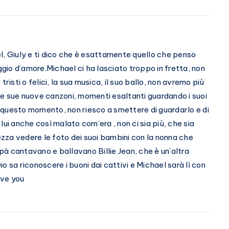
l, Giuly e ti dico che è esattamente quello che penso
aggio d’amore.Michael ci ha lasciato troppo in fretta, non
i tristi o felici, la sua musica, il suo ballo, non avremo più
e sue nuove canzoni, momenti esaltanti guardando i suoi
in questo momento, non riesco a smettere di guardarlo e di
lui anche così malato com’era , non ci sia più, che sia
tezza vedere le foto dei suoi bambini con la nonna che
apà cantavano e ballavano Billie Jean, che è un’altra
o sa riconoscere i buoni dai cattivi e Michael sarà lì con
ove you