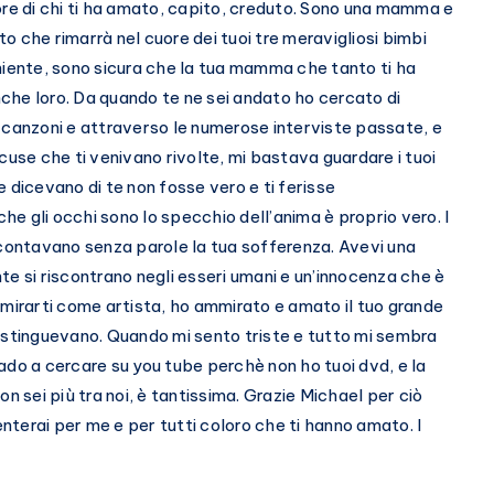
ore di chi ti ha amato, capito, creduto. Sono una mamma e
 che rimarrà nel cuore dei tuoi tre meravigliosi bimbi
niente, sono sicura che la tua mamma che tanto ti ha
che loro. Da quando te ne sei andato ho cercato di
 canzoni e attraverso le numerose interviste passate, e
cuse che ti venivano rivolte, mi bastava guardare i tuoi
 dicevano di te non fosse vero e ti ferisse
e gli occhi sono lo specchio dell’anima è proprio vero. I
ccontavano senza parole la tua sofferenza. Avevi una
te si riscontrano negli esseri umani e un’innocenza che è
mmirarti come artista, ho ammirato e amato il tuo grande
istinguevano. Quando mi sento triste e tutto mi sembra
 vado a cercare su you tube perchè non ho tuoi dvd, e la
n sei più tra noi, è tantissima. Grazie Michael per ciò
terai per me e per tutti coloro che ti hanno amato. I