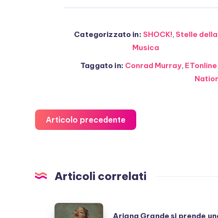
Categorizzato in:
SHOCK!
,
Stelle della
Musica
Taggato in:
Conrad Murray
,
ETonline
Nation
Articolo precedente
Articoli correlati
Ariana
Ariana Grande si prende un