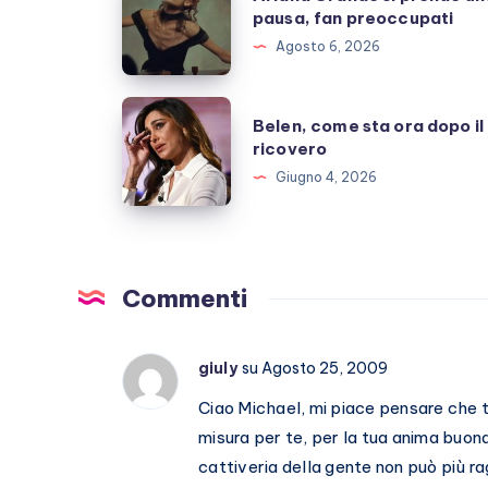
Grande
pausa, fan preoccupati
si
Agosto 6, 2026
prende
una
Belen,
Belen, come sta ora dopo il
pausa,
come
ricovero
fan
sta
Giugno 4, 2026
preoccupati
ora
dopo
il
ricovero
Commenti
giuly
su Agosto 25, 2009
Ciao Michael, mi piace pensare che tu
misura per te, per la tua anima buon
cattiveria della gente non può più rag