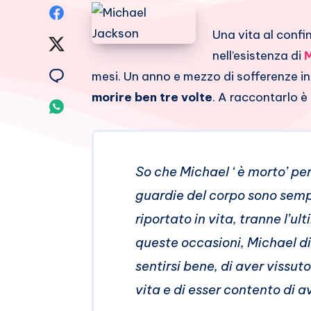
Condividi
Una vita al confi
su
Condividi
nell’esistenza di
M
Facebook
su
Condividi
mesi. Un anno e mezzo di sofferenze in
morire ben tre volte
. A raccontarlo è
Twitter
su
Condividi
Email
su
Whatsapp
So che Michael ‘ è morto’ per 
guardie del corpo sono sempr
riportato in vita, tranne l’ul
queste occasioni, Michael dis
sentirsi bene, di aver vissut
vita e di esser contento di av