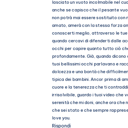
lasciato un vuoto incolmabile nel cu
anche se capisco che il pesante vuoto
non potrà mai essere sostituito con 
amato, amerà con la stessa forza an
conoscerti meglio, attraverso le tue
quando cercavi di difenderti dalle ac
occhi per capire quanto tutto ciò che
profondamente. Già, quando dicono ch
tuoi bellissimi occhi parlavano e ra
dolcezza e una bontà che difficilmen
tipica dei bambini. Ancor prima di a
cuore e la tenerezza che ti contradd
irrisolvibile, guardo i tuoi video che
serenità che mi doni, anche ora che no
che sei stato e che sempre rappresen
love you.
Rispondi