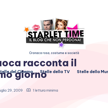
Cronaca rosa, costume e società
uoca racconta il
imo giorno
telle del Cinema
Stelle della TV
Stelle della Mu
glio 29, 2009
1 lettura minima