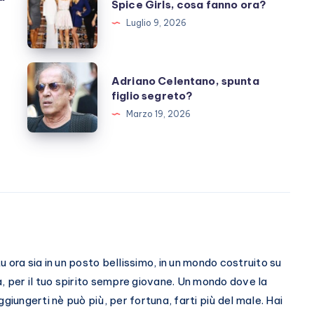
Spice Girls, cosa fanno ora?
Girls,
Luglio 9, 2026
cosa
fanno
ora?
Adriano
Adriano Celentano, spunta
Celentano,
figlio segreto?
spunta
Marzo 19, 2026
figlio
segreto?
 ora sia in un posto bellissimo, in un mondo costruito su
a, per il tuo spirito sempre giovane. Un mondo dove la
giungerti nè può più, per fortuna, farti più del male. Hai