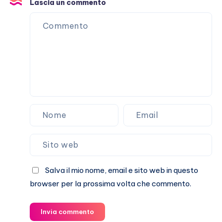
E
Lascia un commento
Marracash?
Salva il mio nome, email e sito web in questo
browser per la prossima volta che commento.
Invia commento