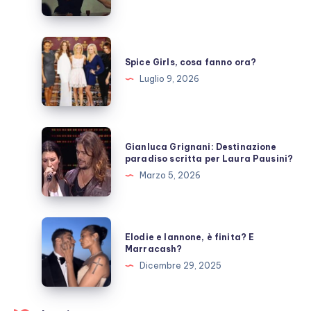
prende
una
pausa,
Spice
fan
Girls,
Spice Girls, cosa fanno ora?
preoccupati
cosa
Luglio 9, 2026
fanno
ora?
Gianluca
Gianluca Grignani: Destinazione
Grignani:
paradiso scritta per Laura Pausini?
Destinazione
Marzo 5, 2026
paradiso
scritta
per
Elodie
Elodie e Iannone, è finita? E
Laura
e
Marracash?
Pausini?
Iannone,
Dicembre 29, 2025
è
finita?