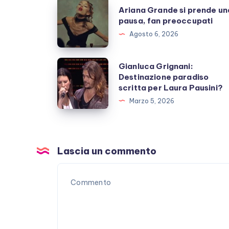
Ariana
Ariana Grande si prende un
Grande
pausa, fan preoccupati
si
Agosto 6, 2026
prende
una
Gianluca
Gianluca Grignani:
pausa,
Destinazione paradiso
Grignani:
scritta per Laura Pausini?
fan
Destinazione
Marzo 5, 2026
preoccupati
paradiso
scritta
per
Laura
Lascia un commento
Pausini?