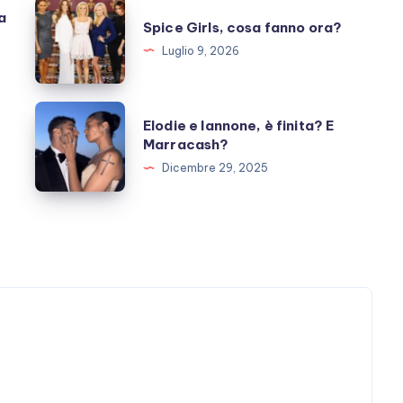
Spice
a
Spice Girls, cosa fanno ora?
Girls,
Luglio 9, 2026
cosa
fanno
ora?
Elodie
Elodie e Iannone, è finita? E
e
Marracash?
Iannone,
Dicembre 29, 2025
è
finita?
E
Marracash?