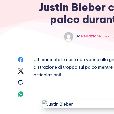
Justin Bieber 
palco duran
Da
Redazione
L
Condividi
Ultimamente le cose non vanno alla g
distrazione di troppo sul palco mentre 
su
Condividi
articolazioni!
Facebook
su
Condividi
Twitter
su
Condividi
Email
su