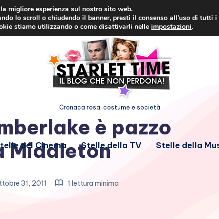
i la migliore esperienza sul nostro sito web.
ndo lo scroll o chiudendo il banner, presti il consenso all’uso di tutti i
ookie stiamo utilizzando o come disattivarli nelle
impostazioni
.
Cronaca rosa, costume e società
imberlake è pazzo
a Middleton
telle del Cinema
Stelle della TV
Stelle della Mu
tobre 31, 2011
1 lettura minima