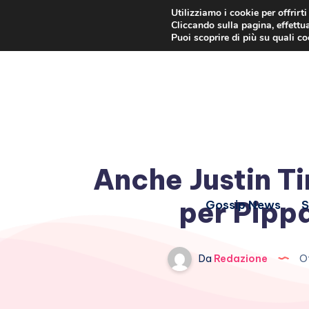
Utilizziamo i cookie per offrirt
Cliccando sulla pagina, effettua
Puoi scoprire di più su quali c
Anche Justin T
per Pipp
Gossip News
S
Da
Redazione
Ot