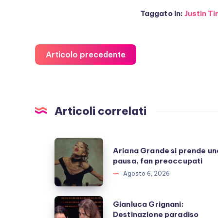
Taggato in:
Justin T
Articolo precedente
Articoli correlati
Ariana
Ariana Grande si prende un
Grande
pausa, fan preoccupati
si
Agosto 6, 2026
prende
una
Gianluca
Gianluca Grignani:
pausa,
Destinazione paradiso
Grignani: