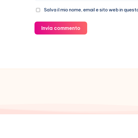
Salva il mio nome, email e sito web in que
Invia commento