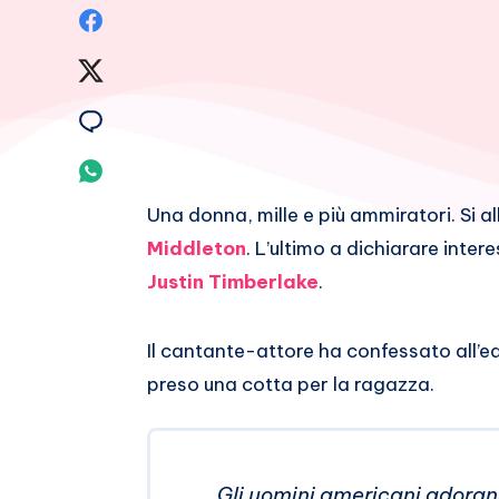
Condividi
su
Condividi
Facebook
su
Condividi
Twitter
su
Condividi
Email
su
Una donna, mille e più ammiratori. Si all
Middleton
. L’ultimo a dichiarare inter
Whatsapp
Justin Timberlake
.
Il cantante-attore ha confessato all’e
preso una cotta per la ragazza.
Gli uomini americani adorano