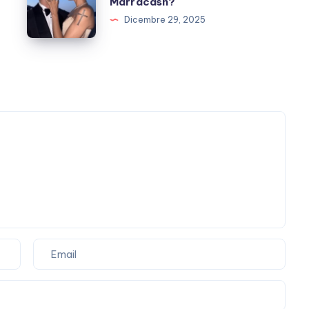
Marracash?
Iannone,
Dicembre 29, 2025
è
finita?
E
Marracash?