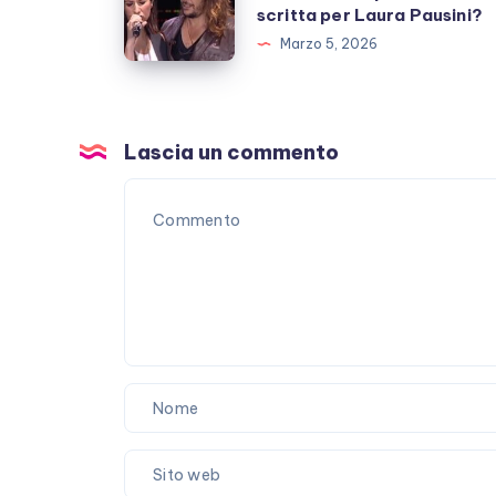
scritta per Laura Pausini?
fan
Destinazione
Marzo 5, 2026
preoccupati
paradiso
scritta
per
Laura
Lascia un commento
Pausini?