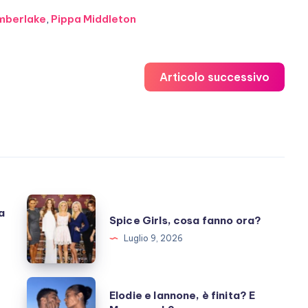
imberlake
,
Pippa Middleton
Articolo successivo
Spice
a
Spice Girls, cosa fanno ora?
Girls,
Luglio 9, 2026
cosa
fanno
ora?
Elodie
Elodie e Iannone, è finita? E
e