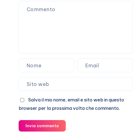
Marracash?
Salva il mio nome, email e sito web in questo
browser per la prossima volta che commento.
Invia commento