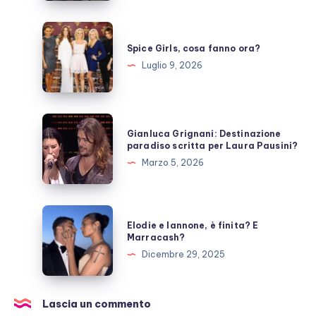
una
pausa,
Spice
fan
Girls,
Spice Girls, cosa fanno ora?
preoccupati
cosa
Luglio 9, 2026
fanno
ora?
Gianluca
Gianluca Grignani: Destinazione
Grignani:
paradiso scritta per Laura Pausini?
Destinazione
Marzo 5, 2026
paradiso
scritta
per
Elodie
Elodie e Iannone, è finita? E
Laura
e
Marracash?
Pausini?
Iannone,
Dicembre 29, 2025
è
finita?
E
Lascia un commento