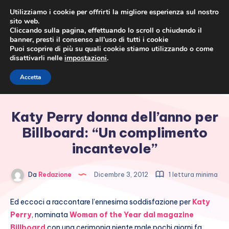
Utilizziamo i cookie per offrirti la migliore esperienza sul nostro
sito web.
Cliccando sulla pagina, effettuando lo scroll o chiudendo il
banner, presti il consenso all’uso di tutti i cookie
Puoi scoprire di più su quali cookie stiamo utilizzando o come
disattivarli nelle
impostazioni
.
Cronaca rosa, costume e
Accetta
società
Katy Perry donna dell’anno per
Billboard: “Un complimento
incantevole”
Da
Redazione
Dicembre 3, 2012
1 lettura minima
Ed eccoci a raccontare l’ennesima soddisfazione per
Katy
Perry
, nominata
Woman of the Year dal magazine
Billboard
con una cerimonia niente male pochi giorni fa.