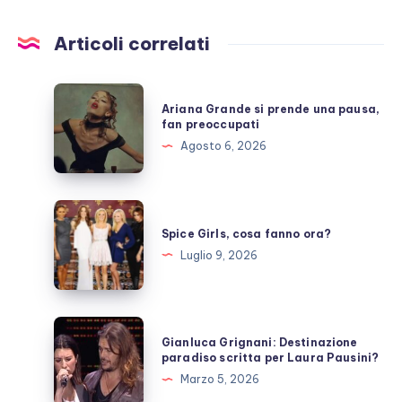
Articoli correlati
Ariana
Ariana Grande si prende una pausa,
Grande
fan preoccupati
si
Agosto 6, 2026
prende
una
pausa,
Spice
fan
Girls,
Spice Girls, cosa fanno ora?
preoccupati
cosa
Luglio 9, 2026
fanno
ora?
Gianluca
Gianluca Grignani: Destinazione
Grignani:
paradiso scritta per Laura Pausini?
Destinazione
Marzo 5, 2026
paradiso