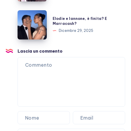
scritta
per
Elodie
Elodie e Iannone, è finita? E
Laura
e
Marracash?
Pausini?
Iannone,
Dicembre 29, 2025
è
finita?
E
Lascia un commento
Marracash?