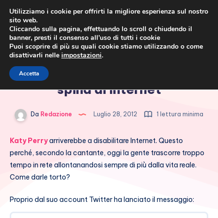
Utilizziamo i cookie per offrirti la migliore esperienza sul nostro
sito web.
Cliccando sulla pagina, effettuando lo scroll o chiudendo il
banner, presti il consenso all’uso di tutti i cookie
Puoi scoprire di più su quali cookie stiamo utilizzando o come
disattivarli nelle
impostazioni
.
Cronaca rosa, costume e
Katy Perry staccherebbe la
Accetta
società
spina di Internet
Da
Redazione
Luglio 28, 2012
1 lettura minima
Katy Perry
arriverebbe a disabilitare Internet. Questo
perché, secondo la cantante, oggi la gente trascorre troppo
tempo in rete allontanandosi sempre di più dalla vita reale.
Come darle torto?
Proprio dal suo account Twitter ha lanciato il messaggio: