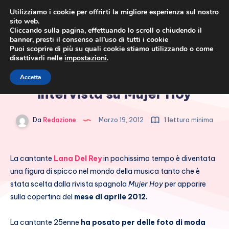
Utilizziamo i cookie per offrirti la migliore esperienza sul nostro
sito web.
Cliccando sulla pagina, effettuando lo scroll o chiudendo il
banner, presti il consenso all’uso di tutti i cookie
Puoi scoprire di più su quali cookie stiamo utilizzando o come
disattivarli nelle
impostazioni
.
Cronaca rosa, costume e
Lana Del Rey: copertina ed
Accetta
società
intervista su Mujer Hoy
Da
Redazione
Marzo 19, 2012
1 lettura minima
La cantante
Lana Del Rey
in pochissimo tempo è diventata
una figura di spicco nel mondo della musica tanto che è
stata scelta dalla rivista spagnola
Mujer Hoy
per apparire
sulla copertina del
mese di aprile 2012.
La cantante 25enne
ha posato per delle foto di moda