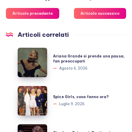
Articolo precedente
Articolo successivo
Articoli correlati
Ariana
Ariana Grande si prende una pausa,
Grande
fan preoccupati
si
Agosto 6, 2026
prende
una
pausa,
Spice
fan
Girls,
Spice Girls, cosa fanno ora?
preoccupati
cosa
Luglio 9, 2026
fanno
ora?
Gianluca