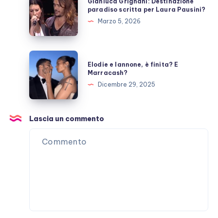
Gianluca Grignani: Destinazione
Grignani:
paradiso scritta per Laura Pausini?
Destinazione
Marzo 5, 2026
paradiso
scritta
per
Elodie
Elodie e Iannone, è finita? E
Laura
e
Marracash?
Pausini?
Iannone,
Dicembre 29, 2025
è
finita?
E
Lascia un commento
Marracash?