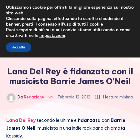
Utilizziamo i cookie per offrirti la migliore esperienza sul nostro
sito web.
Cliccando sulla pagina, effettuando lo scroll o chiudendo il
banner, presti il consenso all’uso di tutti i cookie
Puoi scoprire di più su quali cookie stiamo utilizzando o come
disattivarli nelle
impostazioni
.
Cronaca rosa, costume e
Accetta
società
Lana Del Rey è fidanzata con il
musicista Barrie James O’Neil
Da
Redazione
Febbraio 12, 2012
1 lettura minima
Lana Del Rey
secondo le ultime è
fidanzata
con
Barrie
James O’Neil
, musicista in una indie rock band chiamata
Kassidy.