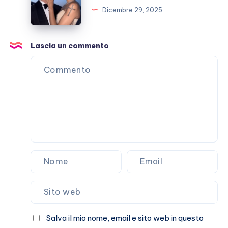
Pausini?
Iannone,
Dicembre 29, 2025
è
finita?
E
Lascia un commento
Marracash?
Salva il mio nome, email e sito web in questo