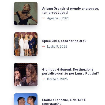
Ariana
Ariana Grande si prende una pausa,
Grande
fan preoccupati
si
Agosto 6, 2026
prende
una
pausa,
Spice
fan
Girls,
Spice Girls, cosa fanno ora?
preoccupati
cosa
Luglio 9, 2026
fanno
ora?
Gianluca
Gianluca Grignani: Destinazione
Grignani:
paradiso scritta per Laura Pausini?
Destinazione
Marzo 5, 2026
paradiso
scritta
per
Elodie
Elodie e Iannone, è finita? E
Laura
e
Marracash?