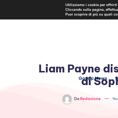
Utilizziamo i cookie per offrirt
Cliccando sulla pagina, effettua
Puoi scoprire di più su quali c
Liam Payne dis
di Sop
Gossip News
S
Da
Redazione
No