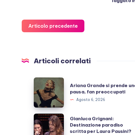
Taggato i
Articolo precedente
Articoli correlati
Ariana
Ariana Grande si prende un
Grande
pausa, fan preoccupati
si
Agosto 6, 2026
prende
una
Gianluca
Gianluca Grignani:
pausa,
Destinazione paradiso
Grignani:
scritta per Laura Pausini?
fan
Destinazione