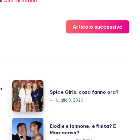
n:
One Direction
Articolo successivo
Spice
a
Spice Girls, cosa fanno ora?
Girls,
Luglio 9, 2026
cosa
fanno
ora?
Elodie
Elodie e Iannone, è finita? E
e
Marracash?
Iannone,