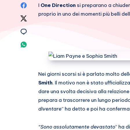
Condividi
I
One Direction
si preparano a chiudere
proprio in uno dei momenti più belli dell
su
Condividi
Facebook
su
Condividi
Twitter
su
Condividi
Email
su
Whatsapp
Nei giorni scorsi si è parlato molto del
Smith
. Il motivo non è stato ufficializ
dare una svolta decisiva alla relazione
prepara a trascorrere un lungo periodo
diventare
” ha detto e poi ha confermat
“Sono assolutamente devastato
” ha d