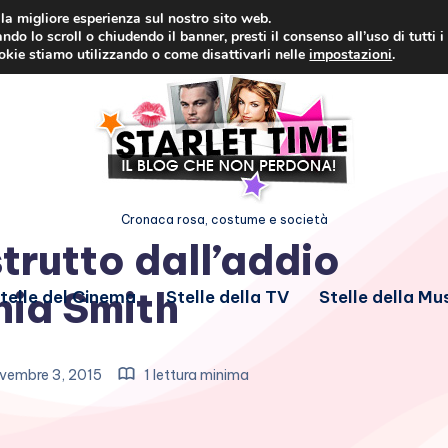
i la migliore esperienza sul nostro sito web.
ndo lo scroll o chiudendo il banner, presti il consenso all’uso di tutti i
ookie stiamo utilizzando o come disattivarli nelle
impostazioni
.
Cronaca rosa, costume e società
trutto dall’addio
hia Smith
telle del Cinema
Stelle della TV
Stelle della Mu
vembre 3, 2015
1 lettura minima