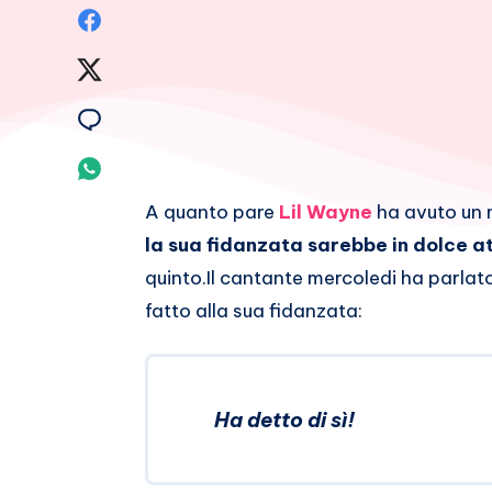
Condividi
su
Condividi
Facebook
su
Condividi
Twitter
su
Condividi
Email
su
A quanto pare
Lil Wayne
ha avuto un m
la sua fidanzata sarebbe in dolce a
Whatsapp
quinto.
Il cantante mercoledi ha parlat
fatto alla sua fidanzata:
Ha detto di sì!