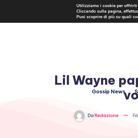
Utilizziamo i cookie per offrirt
Cliccando sulla pagina, effettua
Puoi scoprire di più su quali c
Lil Wayne pap
vo
Gossip News
S
Da
Redazione
Fe