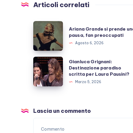
Articoli correlati
Ariana
Ariana Grande si prende un
Grande
pausa, fan preoccupati
si
Agosto 6, 2026
prende
una
Gianluca
Gianluca Grignani:
pausa,
Destinazione paradiso
Grignani:
scritta per Laura Pausini?
fan
Destinazione
Marzo 5, 2026
preoccupati
paradiso
scritta
per
Laura
Lascia un commento
Pausini?