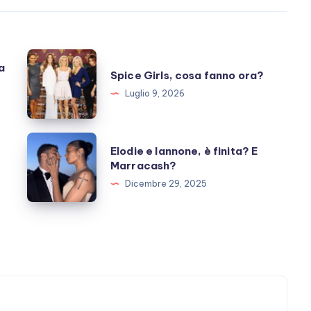
Spice
a
Spice Girls, cosa fanno ora?
Girls,
Luglio 9, 2026
cosa
fanno
ora?
Elodie
Elodie e Iannone, è finita? E
e
Marracash?
Iannone,
Dicembre 29, 2025
è
finita?
E
Marracash?