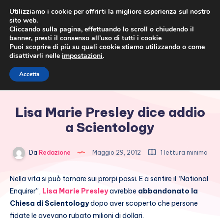
Utilizziamo i cookie per offrirti la migliore esperienza sul nostro
sito web.
Cliccando sulla pagina, effettuando lo scroll o chiudendo il
banner, presti il consenso all’uso di tutti i cookie
Puoi scoprire di più su quali cookie stiamo utilizzando o come
disattivarli nelle
impostazioni
.
Cronaca rosa, costume e
Accetta
società
Lisa Marie Presley dice addio
a Scientology
Da
Redazione
Maggio 29, 2012
1 lettura minima
Nella vita si può tornare sui prorpi passi. E a sentire il “National
Enquirer”,
Lisa Marie Presley
avrebbe
abbandonato la
Chiesa di Scientology
dopo aver scoperto che persone
fidate le avevano rubato milioni di dollari.