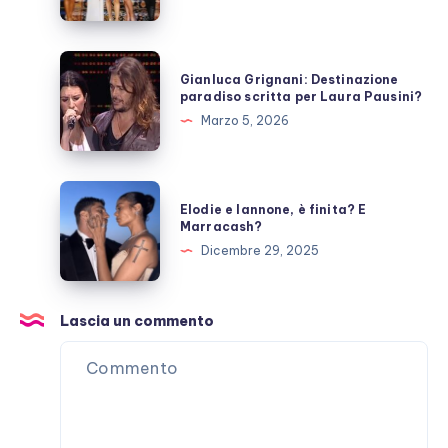
fanno
ora?
Gianluca
Gianluca Grignani: Destinazione
Grignani:
paradiso scritta per Laura Pausini?
Destinazione
Marzo 5, 2026
paradiso
scritta
per
Elodie
Elodie e Iannone, è finita? E
Laura
e
Marracash?
Pausini?
Iannone,
Dicembre 29, 2025
è
finita?
E
Lascia un commento
Marracash?