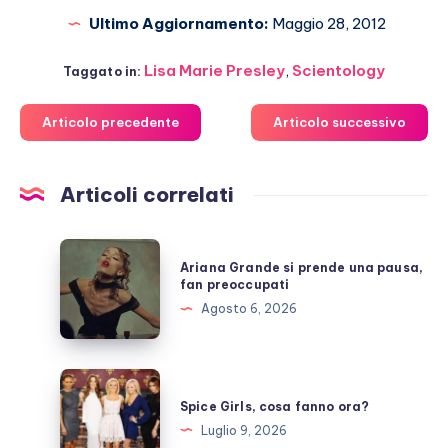
Ultimo Aggiornamento:
Maggio 28, 2012
Lisa Marie Presley
,
Scientology
Taggato in:
Articolo precedente
Articolo successivo
Articoli correlati
Ariana
Ariana Grande si prende una pausa,
Grande
fan preoccupati
si
Agosto 6, 2026
prende
una
pausa,
Spice
fan
Girls,
Spice Girls, cosa fanno ora?
preoccupati
cosa
Luglio 9, 2026