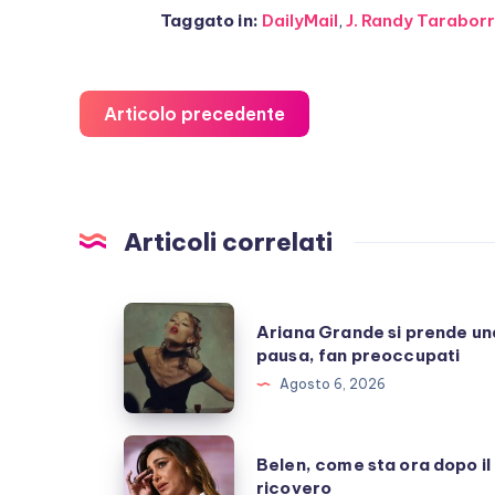
Taggato in:
DailyMail
,
J. Randy Taraborre
Articolo precedente
Articoli correlati
Ariana
Ariana Grande si prende un
Grande
pausa, fan preoccupati
si
Agosto 6, 2026
prende
una
Belen,
Belen, come sta ora dopo il
pausa,
come
ricovero