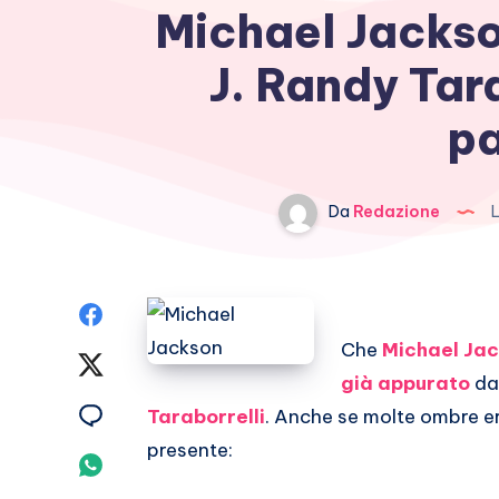
Michael Jackson
J. Randy Tara
pa
Da
Redazione
L
Condividi
Che
Michael Ja
su
Condividi
già appurato
dai
Facebook
su
Condividi
Taraborrelli
. Anche se molte ombre e
presente:
Twitter
su
Condividi