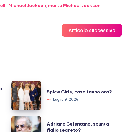
lli
,
Michael Jackson
,
morte Michael Jackson
Articolo successivo
Spice
a
Spice Girls, cosa fanno ora?
Girls,
Luglio 9, 2026
cosa
fanno
ora?
Adriano
Adriano Celentano, spunta
Celentano,
figlio segreto?