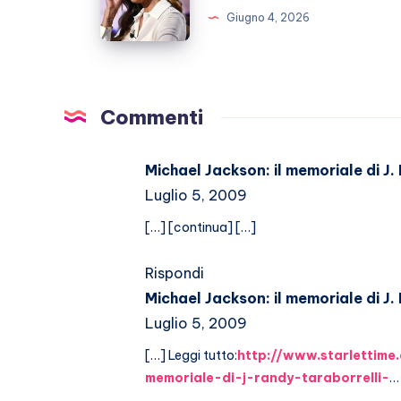
fan
sta
Giugno 4, 2026
preoccupati
ora
dopo
il
ricovero
Commenti
Michael Jackson: il memoriale di J
Luglio 5, 2009
[…] [continua] […]
Rispondi
Michael Jackson: il memoriale di J.
Luglio 5, 2009
[…] Leggi tutto:
http://www.starlettime
memoriale-di-j-randy-taraborrelli-
…