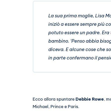
Email
su
Whatsapp
La sua prima moglie, Lisa Ma
iniziò a essere sempre più 
potuto essere un padre. Era
bambino. ‘Penso abbia bisogn
diceva. E alcune cose che so
in parte confermano il pensie
Ecco allora spuntare
Debbie Rowe
, m
Michael, Prince e Paris.