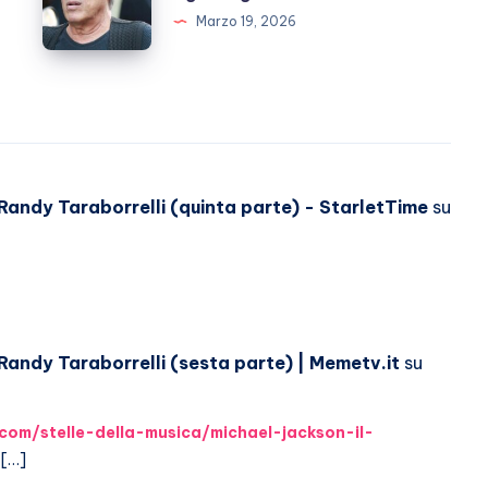
spunta
Marzo 19, 2026
figlio
segreto?
. Randy Taraborrelli (quinta parte) - StarletTime
su
 Randy Taraborrelli (sesta parte) | Memetv.it
su
.com/stelle-della-musica/michael-jackson-il-
 […]