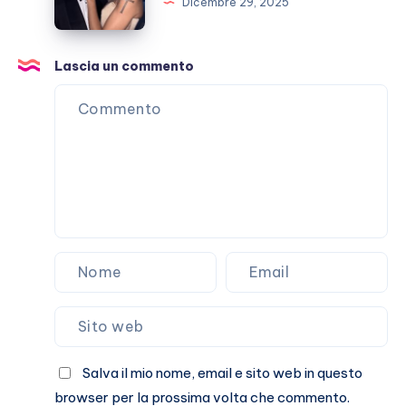
Dicembre 29, 2025
è
finita?
E
Lascia un commento
Marracash?
Salva il mio nome, email e sito web in questo
browser per la prossima volta che commento.