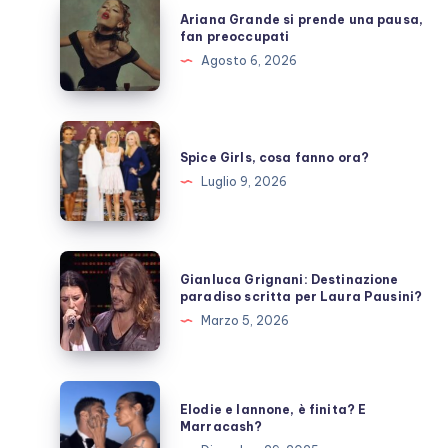
Ariana
Ariana Grande si prende una pausa,
Grande
fan preoccupati
si
Agosto 6, 2026
prende
una
pausa,
Spice
fan
Girls,
Spice Girls, cosa fanno ora?
preoccupati
cosa
Luglio 9, 2026
fanno
ora?
Gianluca
Gianluca Grignani: Destinazione
Grignani:
paradiso scritta per Laura Pausini?
Destinazione
Marzo 5, 2026
paradiso
scritta
per
Elodie
Elodie e Iannone, è finita? E
Laura
e
Marracash?
Pausini?
Iannone,