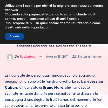
Utilizziamo i cookie per offrirti la migliore esperienza sul nostro
sito web.
Cliccando sulla pagina, effettuando lo scroll o chiudendo il
banner, presti il consenso all’uso di tutti i cookie
Puoi scoprire di più su quali cookie stiamo utilizzando o come
disattivarli nelle
impostazioni
.
Cronaca rosa, costume e
Minacce di morte per la
Accetta
società
fidanzata di Bruno Mars
Da
Redazione
Agosto 18, 2011
1 lettura minima
Le fidanzate dei personaggi famosi devono prepararsi al
peggio: non ci sono più le fan di una volta. Lo sa bene
Jessica
Caban
, la fidanzata di
Bruno Mars
, che ha ricevuto
svariate minacce di morte per il semplice fatto di essere la
compagna di uno degli artisti più famosi del momento, le fan
sono evidentemente convinte che sia tutto per loro.