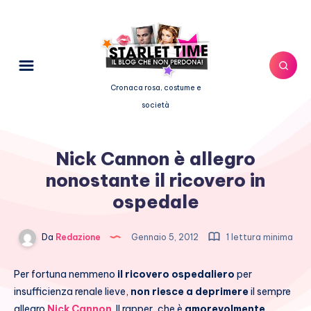
Cronaca rosa, costume e
società
Nick Cannon è allegro
nonostante il ricovero in
ospedale
Da
Redazione
Gennaio 5, 2012
1 lettura minima
Per fortuna nemmeno
il ricovero ospedaliero
per
insufficienza renale lieve,
non riesce a deprimere
il sempre
allegro
Nick Cannon
. Il rapper, che è
amorevolmente