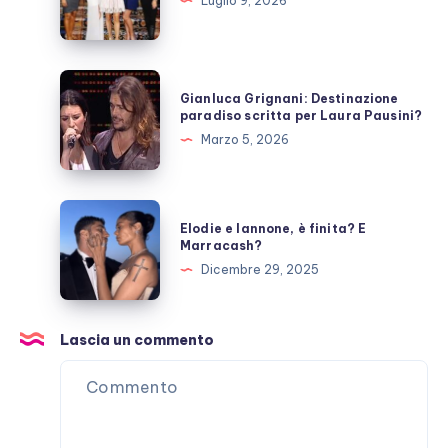
cosa
Luglio 9, 2026
fanno
ora?
Gianluca
Gianluca Grignani: Destinazione
Grignani:
paradiso scritta per Laura Pausini?
Destinazione
Marzo 5, 2026
paradiso
scritta
per
Elodie
Elodie e Iannone, è finita? E
Laura
e
Marracash?
Pausini?
Iannone,
Dicembre 29, 2025
è
finita?
E
Lascia un commento
Marracash?