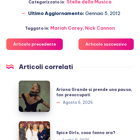
Stelle della Musica
Categorizzato in:
Ultimo Aggiornamento:
Gennaio 5, 2012
Mariah Carey
,
Nick Cannon
Taggato in:
Articolo precedente
Articolo successivo
Articoli correlati
Ariana
Ariana Grande si prende una pausa,
Grande
fan preoccupati
si
Agosto 6, 2026
prende
una
pausa,
Spice
fan
Girls,
Spice Girls, cosa fanno ora?
preoccupati