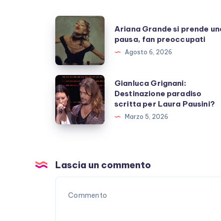
Ariana
Ariana Grande si prende un
Grande
pausa, fan preoccupati
si
Agosto 6, 2026
prende
una
Gianluca
Gianluca Grignani:
pausa,
Destinazione paradiso
Grignani:
scritta per Laura Pausini?
fan
Destinazione
Marzo 5, 2026
preoccupati
paradiso
scritta
per
Laura
Lascia un commento
Pausini?