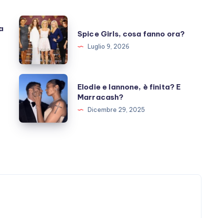
Spice
a
Spice Girls, cosa fanno ora?
Girls,
Luglio 9, 2026
cosa
fanno
ora?
Elodie
Elodie e Iannone, è finita? E
e
Marracash?
Iannone,
Dicembre 29, 2025
è
finita?
E
Marracash?