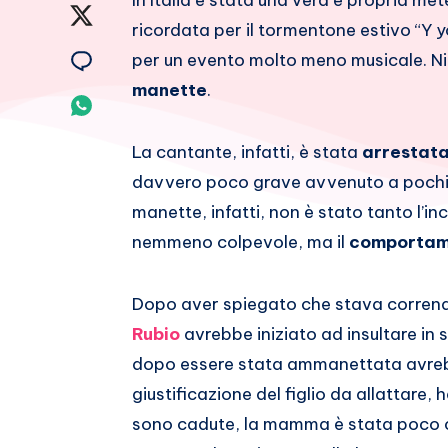
In Italia è stata una vera e propria me
su
Condividi
ricordata per il tormentone estivo “Y y
Facebook
su
Condividi
per un evento molto meno musicale. Nien
manette
.
Twitter
su
Condividi
Email
su
La cantante, infatti, è stata
arrestat
davvero poco grave avvenuto a pochi p
Whatsapp
manette, infatti, non è stato tanto l’in
nemmeno colpevole, ma il
comporta
Dopo aver spiegato che stava corren
Rubio
avrebbe iniziato ad insultare in 
dopo essere stata ammanettata avrebbe
giustificazione del figlio da allattare, 
sono cadute, la mamma è stata poco c