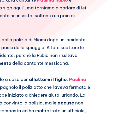
teora, la cantante
Paulina Rubio
è
o sigo aquì”, ma torniamo a parlare di lei
te hit in vista, soltanto un paio di
a
dalla polizia di Miami dopo un incidente
assi dalla spiaggia. A fare scattare le
cidente, perché la Rubio non risultava
mento
della cantante messicana.
do a casa per
allattare il figlio,
Paulina
spagnolo il poliziotto che l’aveva fermata e
 iniziato a chiedere aiuto, urlando. La
ha convinto la polizia, ma le
accuse
non
omposta ed ha maltrattato un ufficiale,