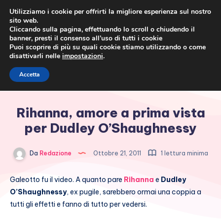
Utilizziamo i cookie per offrirti la migliore esperienza sul nostro
sito web.
Cliccando sulla pagina, effettuando lo scroll o chiudendo il
banner, presti il consenso all’uso di tutti i cookie
Puoi scoprire di più su quali cookie stiamo utilizzando o come
disattivarli nelle
impostazioni
.
Cronaca rosa, costume e
Accetta
società
Rihanna, amore a prima vista
per Dudley O’Shaughnessy
Da
Redazione
Ottobre 21, 2011
1 lettura minima
Galeotto fu il video. A quanto pare
Rihanna
e
Dudley
O’Shaughnessy
, ex pugile, sarebbero ormai una coppia a
tutti gli effetti e fanno di tutto per vedersi.