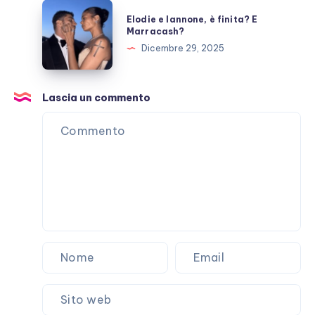
per
Elodie
Elodie e Iannone, è finita? E
Laura
e
Marracash?
Pausini?
Iannone,
Dicembre 29, 2025
è
finita?
E
Lascia un commento
Marracash?