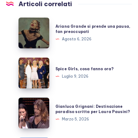
Articoli correlati
Ariana
Ariana Grande si prende una pausa,
Grande
fan preoccupati
si
Agosto 6, 2026
prende
una
pausa,
Spice
fan
Girls,
Spice Girls, cosa fanno ora?
preoccupati
cosa
Luglio 9, 2026
fanno
ora?
Gianluca
Gianluca Grignani: Destinazione
Grignani:
paradiso scritta per Laura Pausini?
Destinazione
Marzo 5, 2026
paradiso
scritta