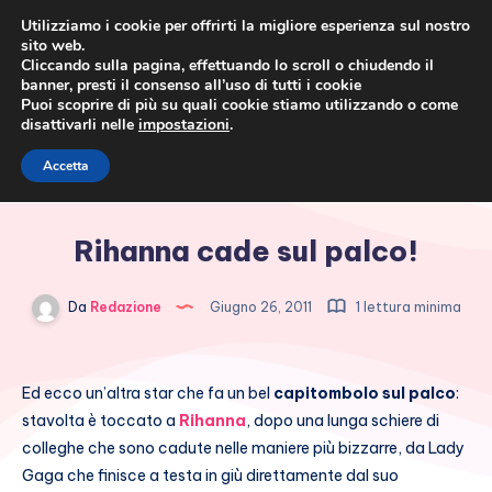
Utilizziamo i cookie per offrirti la migliore esperienza sul nostro
sito web.
Cliccando sulla pagina, effettuando lo scroll o chiudendo il
banner, presti il consenso all’uso di tutti i cookie
Puoi scoprire di più su quali cookie stiamo utilizzando o come
disattivarli nelle
impostazioni
.
Cronaca rosa, costume e
Accetta
società
Rihanna cade sul palco!
Da
Redazione
Giugno 26, 2011
1 lettura minima
Ed ecco un’altra star che fa un bel
capitombolo sul palco
:
stavolta è toccato a
Rihanna
, dopo una lunga schiere di
colleghe che sono cadute nelle maniere più bizzarre, da Lady
Gaga che finisce a testa in giù direttamente dal suo