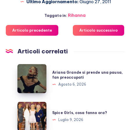
Ultimo Aggiornamento:
Giugno 27, 2011
Rihanna
Taggato in:
Articolo precedente
Articolo successivo
Articoli correlati
Ariana
Ariana Grande si prende una pausa,
Grande
fan preoccupati
si
Agosto 6, 2026
prende
una
pausa,
Spice
fan
Girls,
Spice Girls, cosa fanno ora?
preoccupati
cosa
Luglio 9, 2026
fanno