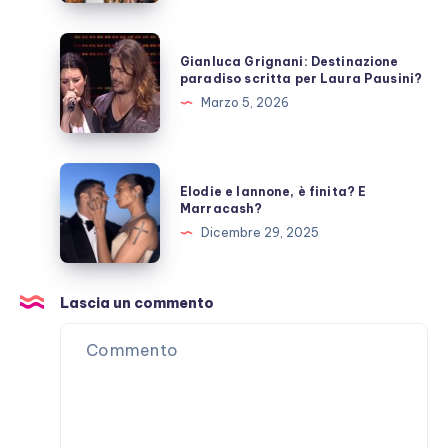
ora?
Gianluca
Gianluca Grignani: Destinazione
Grignani:
paradiso scritta per Laura Pausini?
Destinazione
Marzo 5, 2026
paradiso
scritta
per
Elodie
Elodie e Iannone, è finita? E
Laura
e
Marracash?
Pausini?
Iannone,
Dicembre 29, 2025
è
finita?
E
Lascia un commento
Marracash?