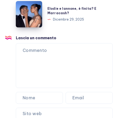
per
Elodie
Elodie e Iannone, è finita? E
Laura
e
Marracash?
Pausini?
Iannone,
Dicembre 29, 2025
è
finita?
E
Lascia un commento
Marracash?