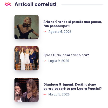
Articoli correlati
Ariana
Ariana Grande si prende una pausa,
Grande
fan preoccupati
si
Agosto 6, 2026
prende
una
pausa,
Spice
fan
Girls,
Spice Girls, cosa fanno ora?
preoccupati
cosa
Luglio 9, 2026
fanno
ora?
Gianluca
Gianluca Grignani: Destinazione
Grignani:
paradiso scritta per Laura Pausini?
Destinazione
Marzo 5, 2026
paradiso
scritta