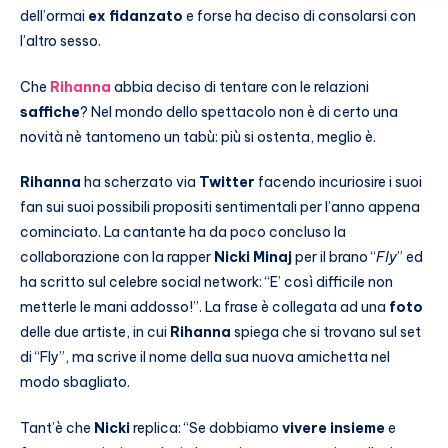
dell’ormai
ex fidanzato
e forse ha deciso di consolarsi con
l’altro sesso.
Che
Rihanna
abbia deciso di tentare con le relazioni
saffiche
? Nel mondo dello spettacolo non è di certo una
novità nè tantomeno un tabù: più si ostenta, meglio è.
Rihanna
ha scherzato via
Twitter
facendo incuriosire i suoi
fan sui suoi possibili propositi sentimentali per l’anno appena
cominciato. La cantante ha da poco concluso la
collaborazione con la rapper
Nicki Minaj
per il brano “
Fly
” ed
ha scritto sul celebre social network: “E’ così difficile non
metterle le mani addosso!”. La frase è collegata ad una
foto
delle due artiste, in cui
Rihanna
spiega che si trovano sul set
di “Fly”, ma scrive il nome della sua nuova amichetta nel
modo sbagliato.
Tant’è che
Nicki
replica: “Se dobbiamo
vivere insieme
e