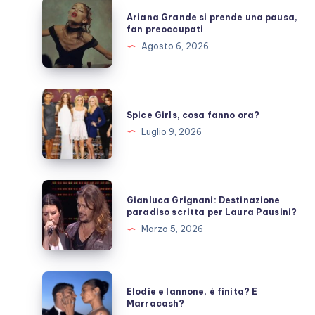
Ariana
Ariana Grande si prende una pausa,
Grande
fan preoccupati
si
Agosto 6, 2026
prende
una
pausa,
Spice
fan
Girls,
Spice Girls, cosa fanno ora?
preoccupati
cosa
Luglio 9, 2026
fanno
ora?
Gianluca
Gianluca Grignani: Destinazione
Grignani:
paradiso scritta per Laura Pausini?
Destinazione
Marzo 5, 2026
paradiso
scritta
per
Elodie
Elodie e Iannone, è finita? E
Laura
e
Marracash?
Pausini?
Iannone,