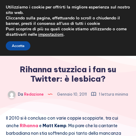
Utilizziamo i cookie per offrirti la migliore esperienza sul nostro
sito web.
Cliccando sulla pagina, effettuando lo scroll o chiudendo il
banner, presti il consenso all’uso di tutti i cookie
Puoi scoprire di più su quali cookie stiamo utilizzando o come
disattivarli nelle
impostazioni
.
Cronaca rosa, costume e
Accetta
società
Rihanna stuzzica i fan su
Twitter: è lesbica?
Da
Redazione
Gennaio 10, 2011
1 lettura minima
Il 2010 si è concluso con varie coppie scoppiate, tra cui
anche
Rihanna
e
Matt Kemp
. Ma pare che la cantante
barbadiana non stia soffrendo poi tanto della mancanza