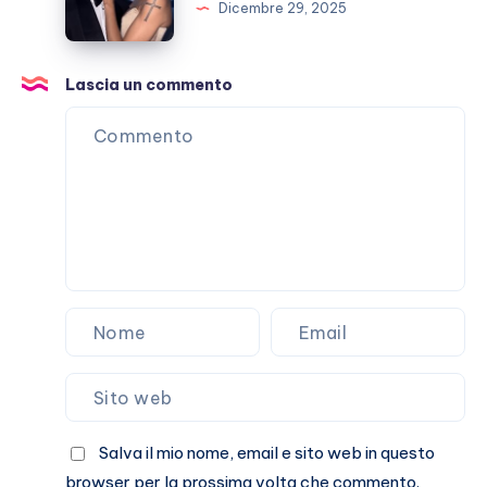
Dicembre 29, 2025
è
finita?
E
Lascia un commento
Marracash?
Salva il mio nome, email e sito web in questo
browser per la prossima volta che commento.