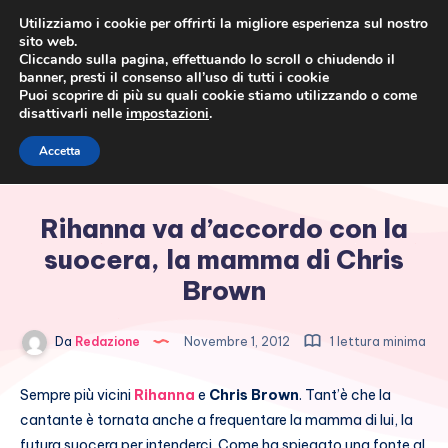
Utilizziamo i cookie per offrirti la migliore esperienza sul nostro
sito web.
Cliccando sulla pagina, effettuando lo scroll o chiudendo il
banner, presti il consenso all’uso di tutti i cookie
Puoi scoprire di più su quali cookie stiamo utilizzando o come
disattivarli nelle
impostazioni
.
Cronaca rosa, costume e
Accetta
società
Rihanna va d’accordo con la
suocera, la mamma di Chris
Brown
Da
Redazione
Novembre 1, 2012
1 lettura minima
Sempre più vicini
Rihanna
e
Chris Brown
. Tant’è che la
cantante è tornata anche a frequentare la mamma di lui, la
futura suocera per intenderci. Come ha spiegato una fonte al