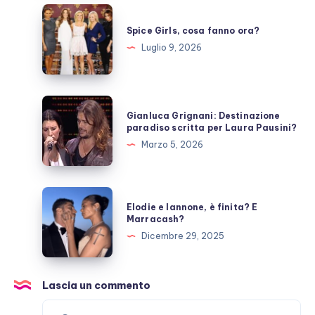
pausa,
Spice
fan
Girls,
Spice Girls, cosa fanno ora?
preoccupati
cosa
Luglio 9, 2026
fanno
ora?
Gianluca
Gianluca Grignani: Destinazione
Grignani:
paradiso scritta per Laura Pausini?
Destinazione
Marzo 5, 2026
paradiso
scritta
per
Elodie
Elodie e Iannone, è finita? E
Laura
e
Marracash?
Pausini?
Iannone,
Dicembre 29, 2025
è
finita?
E
Lascia un commento
Marracash?