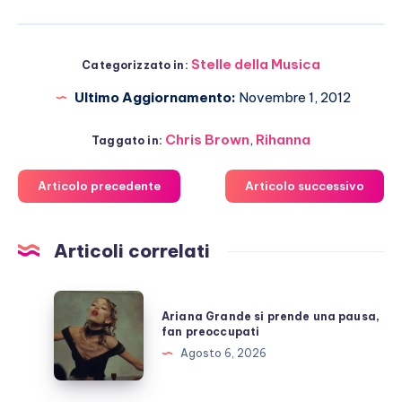
Stelle della Musica
Categorizzato in:
Ultimo Aggiornamento:
Novembre 1, 2012
Chris Brown
,
Rihanna
Taggato in:
Articolo precedente
Articolo successivo
Articoli correlati
Ariana
Ariana Grande si prende una pausa,
Grande
fan preoccupati
si
Agosto 6, 2026
prende
una