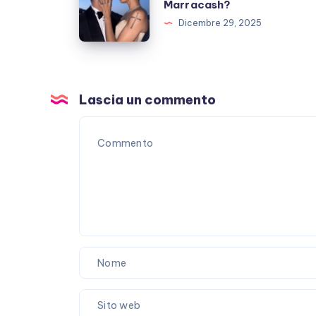
e
Marracash?
Iannone,
Dicembre 29, 2025
è
finita?
E
Marracash?
Lascia un commento