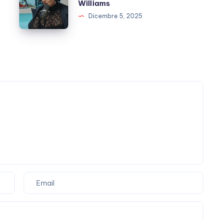
Iezzi
Williams
Laura
e
Dicembre 5, 2025
Pausini?
il
no
a
Robbie
Williams