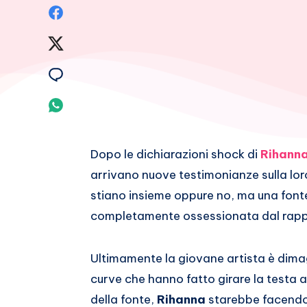
Condividi
su
Condividi
Facebook
su
Condividi
Twitter
su
Condividi
Email
su
Dopo le dichiarazioni shock di
Rihann
Whatsapp
arrivano nuove testimonianze sulla lor
stiano insieme oppure no, ma una font
completamente ossessionata dal rapper 
Ultimamente la giovane artista è dimag
curve che hanno fatto girare la testa a 
della fonte,
Rihanna
starebbe facendo 