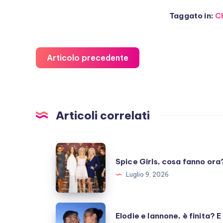
Taggato in:
C
Articolo precedente
Articoli correlati
Spice
Spice Girls, cosa fanno ora
Girls,
Luglio 9, 2026
cosa
fanno
ora?
Elodie
Elodie e Iannone, è finita? E