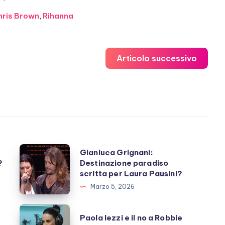
hris Brown
,
Rihanna
Articolo successivo
Gianluca
Gianluca Grignani:
?
Destinazione paradiso
Grignani:
scritta per Laura Pausini?
Destinazione
Marzo 5, 2026
paradiso
scritta
Paola
Paola Iezzi e il no a Robbie
per