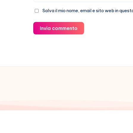
Salva il mio nome, email e sito web in que
Invia commento