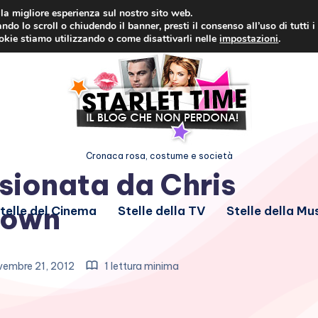
i la migliore esperienza sul nostro sito web.
ndo lo scroll o chiudendo il banner, presti il consenso all’uso di tutti i
ookie stiamo utilizzando o come disattivarli nelle
impostazioni
.
Cronaca rosa, costume e società
sionata da Chris
rown
telle del Cinema
Stelle della TV
Stelle della Mu
embre 21, 2012
1 lettura minima