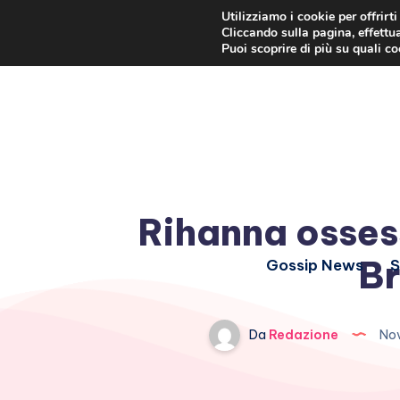
Utilizziamo i cookie per offrirt
Cliccando sulla pagina, effettua
Puoi scoprire di più su quali c
Rihanna osses
B
Gossip News
S
Da
Redazione
Nov