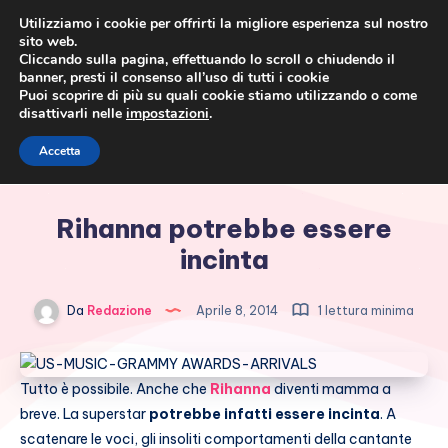
Utilizziamo i cookie per offrirti la migliore esperienza sul nostro
sito web.
Cliccando sulla pagina, effettuando lo scroll o chiudendo il
banner, presti il consenso all’uso di tutti i cookie
Puoi scoprire di più su quali cookie stiamo utilizzando o come
disattivarli nelle
impostazioni
.
Cronaca rosa, costume e
Accetta
società
Rihanna potrebbe essere
incinta
Da
Redazione
Aprile 8, 2014
1 lettura minima
Tutto è possibile. Anche che
Rihanna
diventi mamma a
breve. La superstar
potrebbe infatti essere incinta
. A
scatenare le voci, gli insoliti comportamenti della cantante