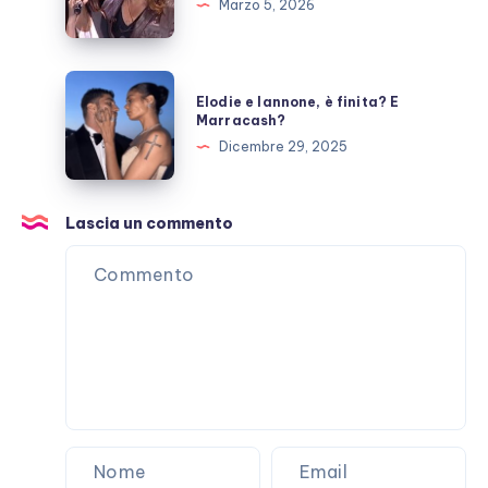
Marzo 5, 2026
paradiso
scritta
per
Elodie
Elodie e Iannone, è finita? E
Laura
e
Marracash?
Pausini?
Iannone,
Dicembre 29, 2025
è
finita?
E
Lascia un commento
Marracash?