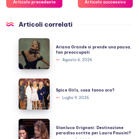
Articolo precedente
Articolo successivo
Articoli correlati
Ariana
Ariana Grande si prende una pausa,
Grande
fan preoccupati
si
Agosto 6, 2026
prende
una
pausa,
Spice
fan
Girls,
Spice Girls, cosa fanno ora?
preoccupati
cosa
Luglio 9, 2026
fanno
ora?
Gianluca
Gianluca Grignani: Destinazione
Grignani:
paradiso scritta per Laura Pausini?
Destinazione