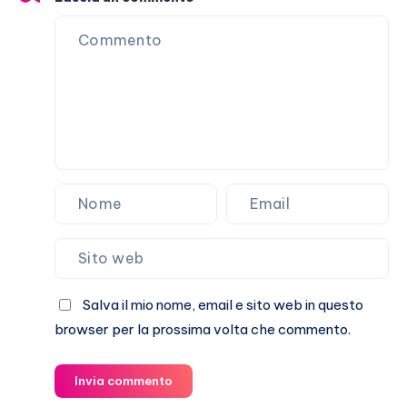
Marracash?
Salva il mio nome, email e sito web in questo
browser per la prossima volta che commento.
Invia commento