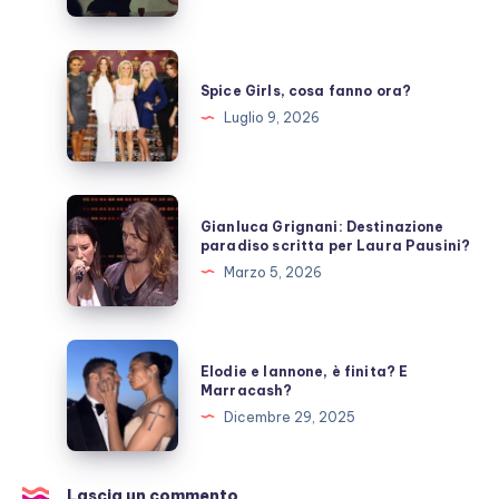
prende
una
pausa,
Spice
fan
Girls,
Spice Girls, cosa fanno ora?
preoccupati
cosa
Luglio 9, 2026
fanno
ora?
Gianluca
Gianluca Grignani: Destinazione
Grignani:
paradiso scritta per Laura Pausini?
Destinazione
Marzo 5, 2026
paradiso
scritta
per
Elodie
Elodie e Iannone, è finita? E
Laura
e
Marracash?
Pausini?
Iannone,
Dicembre 29, 2025
è
finita?
E
Lascia un commento