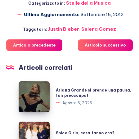
Stelle della Musica
Categorizzato in:
Ultimo Aggiornamento:
Settembre 16, 2012
Justin Bieber
,
Selena Gomez
Taggato in:
Articolo precedente
Articolo successivo
Articoli correlati
Ariana
Ariana Grande si prende una pausa,
Grande
fan preoccupati
si
Agosto 6, 2026
prende
una
pausa,
Spice
fan
Girls,
Spice Girls, cosa fanno ora?
preoccupati