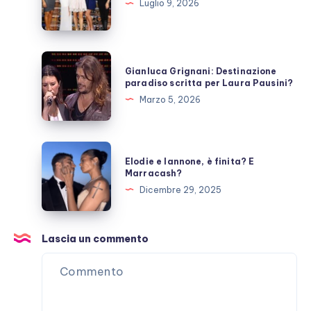
cosa
Luglio 9, 2026
fanno
ora?
Gianluca
Gianluca Grignani: Destinazione
Grignani:
paradiso scritta per Laura Pausini?
Destinazione
Marzo 5, 2026
paradiso
scritta
per
Elodie
Elodie e Iannone, è finita? E
Laura
e
Marracash?
Pausini?
Iannone,
Dicembre 29, 2025
è
finita?
E
Lascia un commento
Marracash?