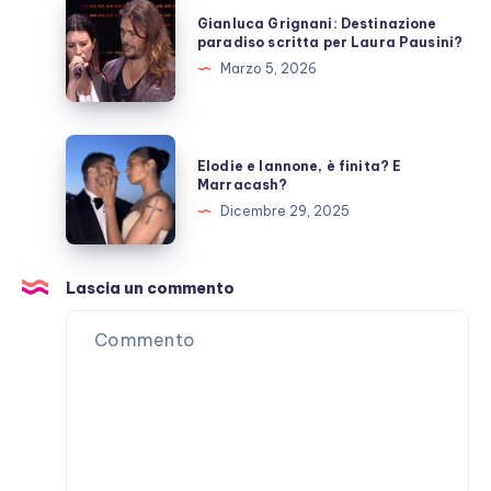
Gianluca
Gianluca Grignani: Destinazione
Grignani:
paradiso scritta per Laura Pausini?
Destinazione
Marzo 5, 2026
paradiso
scritta
per
Elodie
Elodie e Iannone, è finita? E
Laura
e
Marracash?
Pausini?
Iannone,
Dicembre 29, 2025
è
finita?
E
Lascia un commento
Marracash?