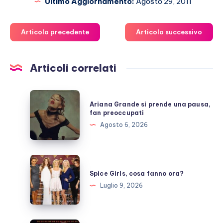
Ultimo Aggiornamento:
Agosto 29, 2011
Articolo precedente
Articolo successivo
Articoli correlati
Ariana
Ariana Grande si prende una pausa,
Grande
fan preoccupati
si
Agosto 6, 2026
prende
una
pausa,
Spice
fan
Girls,
Spice Girls, cosa fanno ora?
preoccupati
cosa
Luglio 9, 2026
fanno
ora?