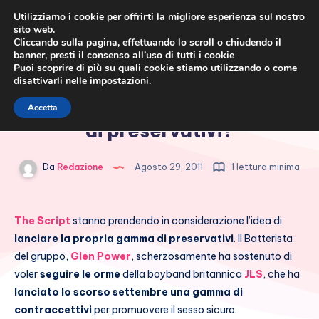
Utilizziamo i cookie per offrirti la migliore esperienza sul nostro
sito web.
Cliccando sulla pagina, effettuando lo scroll o chiudendo il
banner, presti il consenso all’uso di tutti i cookie
Puoi scoprire di più su quali cookie stiamo utilizzando o come
disattivarli nelle
impostazioni
.
Cronaca rosa, costume e
The Script lanciano una linea
Accetta
società
di preservativi?
Da
Redazione
Agosto 29, 2011
1 lettura minima
The Script
stanno prendendo in considerazione l’idea di
lanciare la propria gamma di preservativi
. Il Batterista
del gruppo,
Glen Power
, scherzosamente ha sostenuto di
voler
seguire le orme
della boyband britannica
JLS
, che ha
lanciato lo scorso settembre una gamma di
contraccettivi
per promuovere il sesso sicuro.