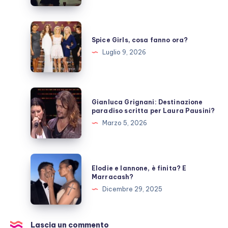
una
pausa,
Spice
fan
Girls,
Spice Girls, cosa fanno ora?
preoccupati
cosa
Luglio 9, 2026
fanno
ora?
Gianluca
Gianluca Grignani: Destinazione
Grignani:
paradiso scritta per Laura Pausini?
Destinazione
Marzo 5, 2026
paradiso
scritta
per
Elodie
Elodie e Iannone, è finita? E
Laura
e
Marracash?
Pausini?
Iannone,
Dicembre 29, 2025
è
finita?
E
Lascia un commento