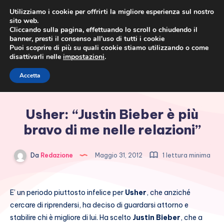
Utilizziamo i cookie per offrirti la migliore esperienza sul nostro
sito web.
Cliccando sulla pagina, effettuando lo scroll o chiudendo il
banner, presti il consenso all’uso di tutti i cookie
Puoi scoprire di più su quali cookie stiamo utilizzando o come
disattivarli nelle
impostazioni
.
Cronaca rosa, costume e
Accetta
società
Usher: “Justin Bieber è più
bravo di me nelle relazioni”
Da
Redazione
Maggio 31, 2012
1 lettura minima
E’ un periodo piuttosto infelice per
Usher
, che anziché
cercare di riprendersi, ha deciso di guardarsi attorno e
stabilire chi è migliore di lui. Ha scelto
Justin Bieber
, che a