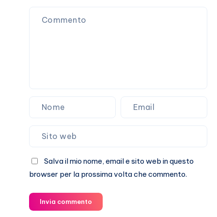
Marracash?
Salva il mio nome, email e sito web in questo
browser per la prossima volta che commento.
Invia commento