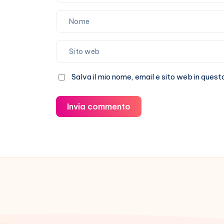
Salva il mio nome, email e sito web in que
Invia commento