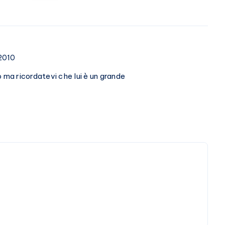
E
Marracash?
 2010
 ma ricordatevi che lui è un grande