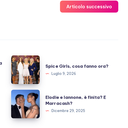
Articolo successivo
Spice
a
Spice Girls, cosa fanno ora?
Girls,
Luglio 9, 2026
cosa
fanno
ora?
Elodie
Elodie e Iannone, è finita? E
e
Marracash?
Iannone,
Dicembre 29, 2025
è
finita?