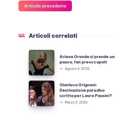
Articolo precedente
Articoli correlati
Ariana
Ariana Grande si prende un
Grande
pausa, fan preoccupati
si
Agosto 6, 2026
prende
una
Gianluca
Gianluca Grignani:
pausa,
Destinazione paradiso
Grignani:
scritta per Laura Pausini?
fan
Destinazione
Marzo 5, 2026
preoccupati
paradiso
scritta