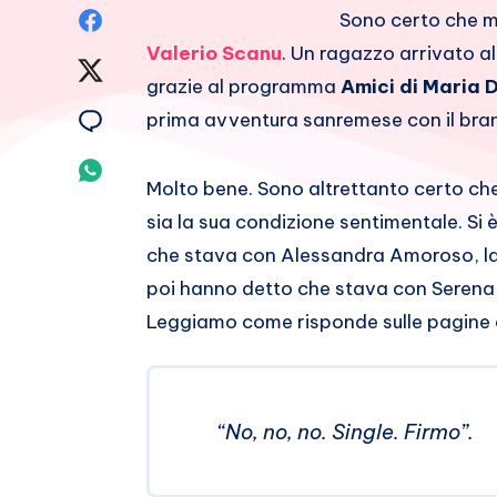
Condividi
Sono certo che mol
Valerio Scanu
. Un ragazzo arrivato al
su
Condividi
grazie al programma
Amici di Maria D
Facebook
su
Condividi
prima avventura sanremese con il brano
Twitter
su
Condividi
Molto bene. Sono altrettanto certo ch
Email
su
sia la sua condizione sentimentale. Si 
che stava con Alessandra Amoroso, la v
Whatsapp
poi hanno detto che stava con Serena 
Leggiamo come risponde sulle pagine d
“No, no, no. Single. Firmo”.