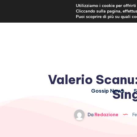
Utilizziamo i cookie per offrirt
Cliccando sulla pagina, effettua
Puoi scoprire di più su quali c
Valerio Scanu
Sing
Gossip News
S
Da
Redazione
Fe