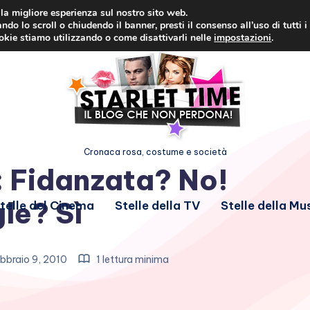
i la migliore esperienza sul nostro sito web.
ndo lo scroll o chiudendo il banner, presti il consenso all’uso di tutti i
ookie stiamo utilizzando o come disattivarli nelle
impostazioni
.
Cronaca rosa, costume e società
: Fidanzata? No!
le? Sì
telle del Cinema
Stelle della TV
Stelle della Mu
bbraio 9, 2010
1 lettura minima