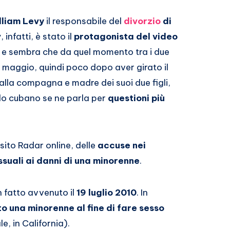
lliam Levy
il responsabile del
divorzio
di
, infatti, è stato il
protagonista del video
e sembra che da quel momento tra i due
 a maggio, quindi poco dopo aver girato il
alla compagna e madre dei suoi due figli,
llo cubano se ne parla per
questioni più
l sito Radar online, delle
accuse nei
ssuali ai danni di una minorenne
.
 fatto avvenuto il
19 luglio 2010
. In
 una minorenne al fine di fare sesso
e, in California).