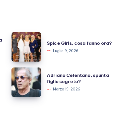
Spice
a
Spice Girls, cosa fanno ora?
Girls,
Luglio 9, 2026
cosa
fanno
ora?
Adriano
Adriano Celentano, spunta
Celentano,
figlio segreto?
spunta
Marzo 19, 2026
figlio
segreto?