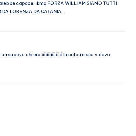
 ne sarebbe capace…kmq FORZA WILLIAM SIAMO TUTTI
IO DA LORENZA DA CATANIA…
 sapeva chi era ìììììììììììììììì la colpa e sua voleva