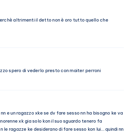
rchè altrimenti il detto non è oro tutto quello che
azzo spero di vederlo presto con maiter perroni
nn e un ragazzo xke se dv fare sesso nn ha bisogno ke va
norenne xk gia solo kon il suo sguardo tenero fa
sn le ragazze ke desiderano di fare sesso kon lui… quindi nn