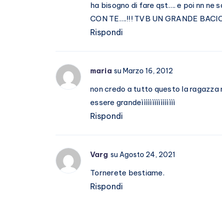
ha bisogno di fare qst…. e poi nn
CON TE….!!! TVB UN GRANDE BAC
Rispondi
maria
su Marzo 16, 2012
non credo a tutto questo la ragazza non
essere grandeìììììììììììììììì
Rispondi
Varg
su Agosto 24, 2021
Tornerete bestiame.
Rispondi