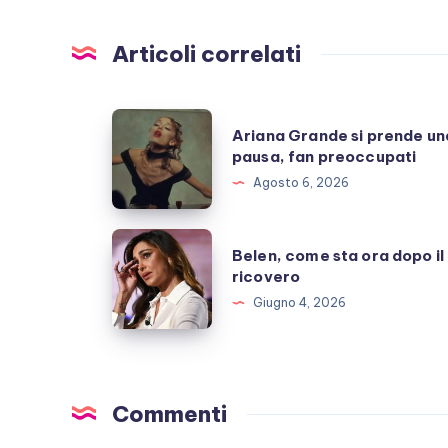
Articoli correlati
Ariana
Ariana Grande si prende un
Grande
pausa, fan preoccupati
si
Agosto 6, 2026
prende
una
Belen,
Belen, come sta ora dopo il
pausa,
come
ricovero
fan
sta
Giugno 4, 2026
preoccupati
ora
dopo
il
ricovero
Commenti