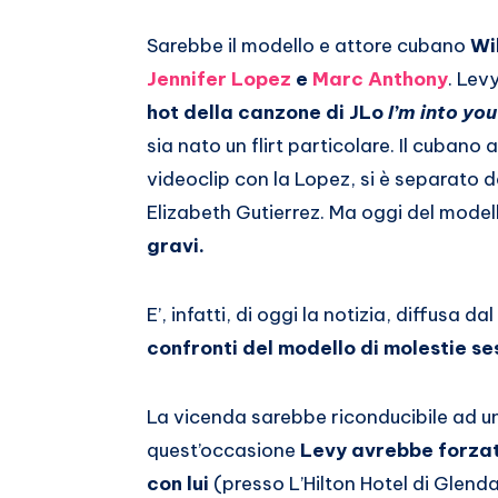
Email
su
Sarebbe il modello e attore cubano
Wi
Whatsapp
Jennifer Lopez
e
Marc Anthony
. Levy
hot della canzone di JLo
I’m into you
sia nato un flirt particolare. Il cubano
videoclip con la Lopez, si è separato d
Elizabeth Gutierrez. Ma oggi del mode
gravi.
E’, infatti, di oggi la notizia, diffusa da
confronti del modello di molestie se
La vicenda sarebbe riconducibile ad un
quest’occasione
Levy avrebbe forzato
con lui
(presso L’Hilton Hotel di Glendal