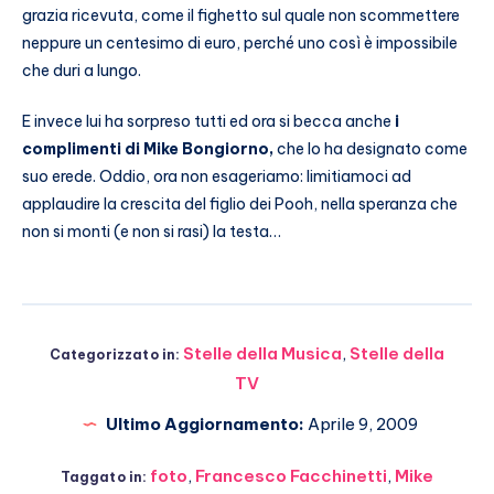
grazia ricevuta, come il fighetto sul quale non scommettere
neppure un centesimo di euro, perché uno così è impossibile
che duri a lungo.
E invece lui ha sorpreso tutti ed ora si becca anche
i
complimenti di Mike Bongiorno,
che lo ha designato come
suo erede. Oddio, ora non esageriamo: limitiamoci ad
applaudire la crescita del figlio dei Pooh, nella speranza che
non si monti (e non si rasi) la testa…
Stelle della Musica
,
Stelle della
Categorizzato in:
TV
Ultimo Aggiornamento:
Aprile 9, 2009
foto
,
Francesco Facchinetti
,
Mike
Taggato in: