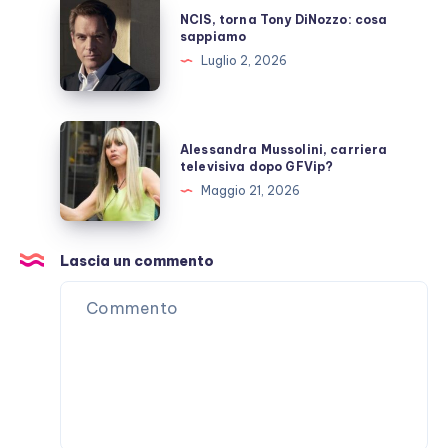
NCIS,
NCIS, torna Tony DiNozzo: cosa
torna
sappiamo
Tony
Luglio 2, 2026
DiNozzo:
cosa
sappiamo
Alessandra
Alessandra Mussolini, carriera
Mussolini,
televisiva dopo GFVip?
carriera
Maggio 21, 2026
televisiva
dopo
GFVip?
Lascia un commento