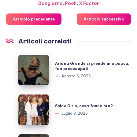
Bongiorno
,
Pooh
,
X Factor
Articolo precedente
Articolo successivo
Articoli correlati
Ariana
Ariana Grande si prende una pausa,
Grande
fan preoccupati
si
Agosto 6, 2026
prende
una
pausa,
Spice
fan
Girls,
Spice Girls, cosa fanno ora?
preoccupati
cosa
Luglio 9, 2026
fanno
ora?