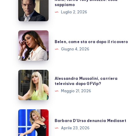
torna
sappiamo
Tony
Luglio 2, 2026
DiNozzo:
cosa
sappiamo
Belen,
come
Belen, come sta ora dopo il ricovero
sta
Giugno 4, 2026
ora
dopo
il
Alessandra
Alessandra Mussolini, carriera
ricovero
Mussolini,
televisiva dopo GFVip?
carriera
Maggio 21, 2026
televisiva
dopo
GFVip?
Barbara
D’Urso
Barbara D’Urso denuncia Mediaset
denuncia
Aprile 23, 2026
Mediaset