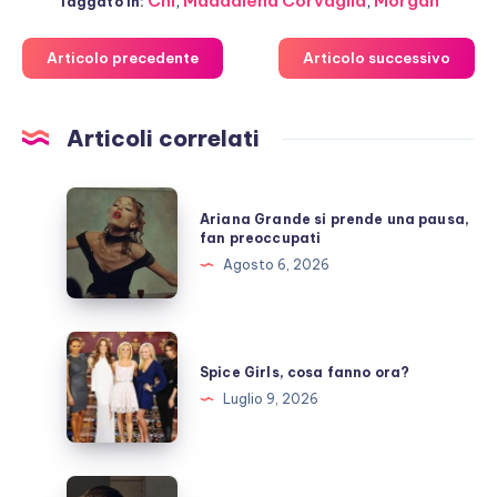
Chi
,
Maddalena Corvaglia
,
Morgan
Taggato in:
Articolo precedente
Articolo successivo
Articoli correlati
Ariana
Ariana Grande si prende una pausa,
Grande
fan preoccupati
si
Agosto 6, 2026
prende
una
pausa,
Spice
fan
Girls,
Spice Girls, cosa fanno ora?
preoccupati
cosa
Luglio 9, 2026
fanno
ora?
NCIS,