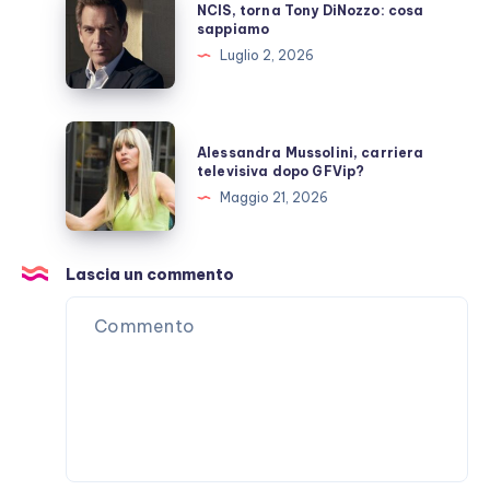
NCIS, torna Tony DiNozzo: cosa
torna
sappiamo
Tony
Luglio 2, 2026
DiNozzo:
cosa
sappiamo
Alessandra
Alessandra Mussolini, carriera
Mussolini,
televisiva dopo GFVip?
carriera
Maggio 21, 2026
televisiva
dopo
GFVip?
Lascia un commento