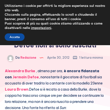
Utilizziamo i cookie per offrirti la migliore esperienza sul nostro
sito web.
Cliccando sulla pagina, effettuando lo scroll o chiudendo il
banner, presti il consenso all’uso di tutti i cookie
Puoi scoprire di più su quali cookie stiamo utilizzando o come
disattivarli nelle
impostazioni
.
Cronaca rosa, costume e
Alexandra Burke e Jermain
Accetta
società
Defoe non si sono lasciati
Da
Redazione
Aprile 30, 2012
1 lettura minima
Alexandra Burke
, almeno per ora,
è ancora fidanzata
con
Jermain Defoe
, nonostante il giocatore di football sia
accusato di aver tradito la cantante con la modella 23enne
Laura Brown
.
Defoe si è recato a casa della Burke, dove la
coppia ha trascorso cinque ore per decidere se continuare la
loro relazione, ma non è ancora riuscita a prendere una
decisione. Una fonte ha riferito al
Sun
: