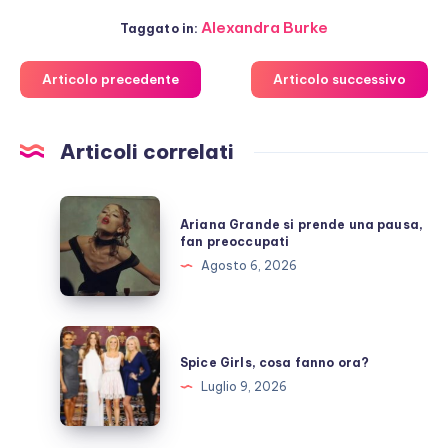
Alexandra Burke
Taggato in:
Articolo precedente
Articolo successivo
Articoli correlati
Ariana
Ariana Grande si prende una pausa,
Grande
fan preoccupati
si
Agosto 6, 2026
prende
una
pausa,
Spice
fan
Girls,
Spice Girls, cosa fanno ora?
preoccupati
cosa
Luglio 9, 2026
fanno
ora?