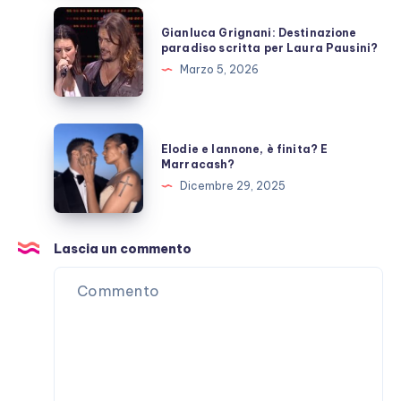
Gianluca
Gianluca Grignani: Destinazione
Grignani:
paradiso scritta per Laura Pausini?
Destinazione
Marzo 5, 2026
paradiso
scritta
per
Elodie
Elodie e Iannone, è finita? E
Laura
e
Marracash?
Pausini?
Iannone,
Dicembre 29, 2025
è
finita?
E
Lascia un commento
Marracash?