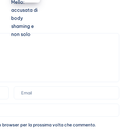
Dayane
Mello:
accusata
di
body
shaming
e
non
solo
sto browser per la prossima volta che commento.