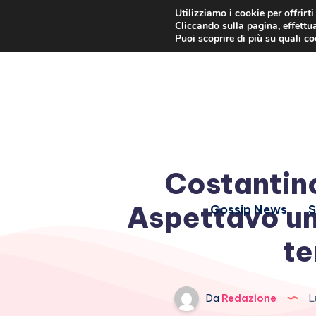
Utilizziamo i cookie per offrirt
Cliccando sulla pagina, effettua
Puoi scoprire di più su quali c
Costantino
Aspettavo un 
Gossip News
S
t
Da
Redazione
L