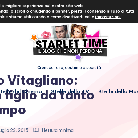
i la migliore esperienza sul nostro sito web.
ndo lo scroll o chiudendo il banner, presti il consenso all’uso di tutti i
ookie stiamo utilizzando o come disattivarli nelle
impostazioni
.
Cronaca rosa, costume e società
 Vitagliano:
figlio da tanto
telle del Cinema
Stelle della TV
Stelle della Mu
empo
uglio 23, 2015
1 lettura minima