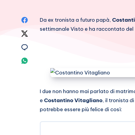
Condividi
Da ex tronista a futuro papà,
Costanti
settimanale Visto e ha raccontato del 
su
Condividi
Facebook
su
Condividi
Twitter
su
Condividi
Email
su
Whatsapp
I due non hanno mai parlato di matrim
e
Costantino Vitagliano
, il tronista d
potrebbe essere più felice di così: