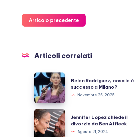
Articolo precedente
Articoli correlati
Belen
Belen Rodriguez, cosa le è
Rodriguez,
successo a Milano?
cosa
Novembre 26, 2025
le
è
Jennifer
Jennifer Lopez chiede il
successo
Lopez
divorzio da Ben Affleck
a
chiede
Agosto 21, 2024
Milano?