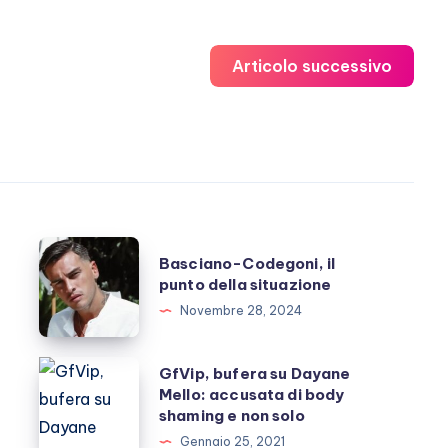
Articolo successivo
Basciano-
Basciano-Codegoni, il
Codegoni,
punto della situazione
il
Novembre 28, 2024
punto
della
GfVip,
GfVip, bufera su Dayane
situazione
Mello: accusata di body
bufera
shaming e non solo
su
Gennaio 25, 2021