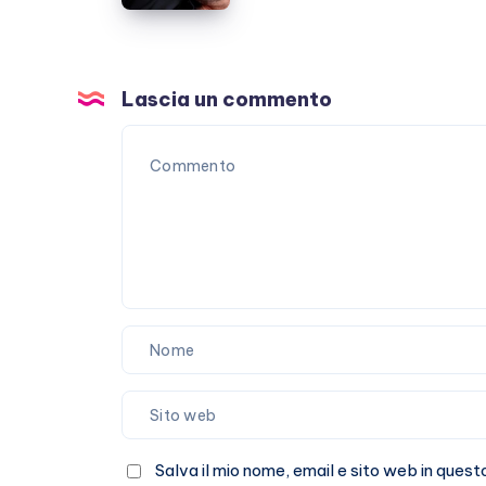
il
divorzio
da
Ben
Lascia un commento
Affleck
Salva il mio nome, email e sito web in que