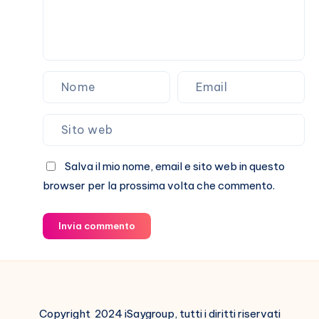
non
solo
Salva il mio nome, email e sito web in questo
browser per la prossima volta che commento.
Invia commento
Copyright 2024 iSaygroup, tutti i diritti riservati