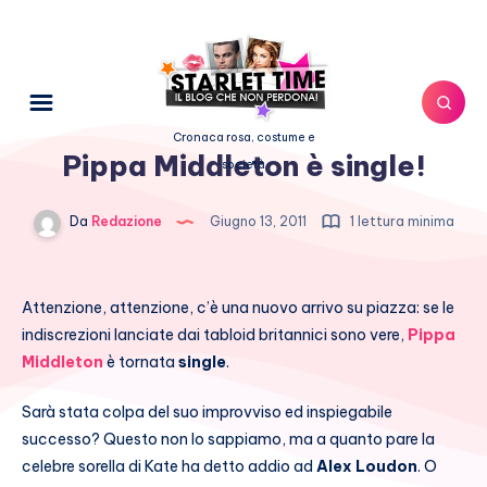
Cronaca rosa, costume e
Pippa Middleton è single!
società
Da
Redazione
Giugno 13, 2011
1 lettura minima
Attenzione, attenzione, c’è una nuovo arrivo su piazza: se le
indiscrezioni lanciate dai tabloid britannici sono vere,
Pippa
Middleton
è tornata
single
.
Sarà stata colpa del suo improvviso ed inspiegabile
successo? Questo non lo sappiamo, ma a quanto pare la
celebre sorella di Kate ha detto addio ad
Alex Loudon
. O