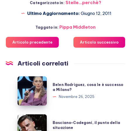
Stelle...perchè?
Categorizzato in:
Ultimo Aggiornamento:
Giugno 12, 2011
Pippa Middleton
Taggato in:
Articolo precedente
Articolo successivo
Articoli correlati
Belen
Belen Rodriguez, cosa le è successo
Rodriguez,
a Milano?
cosa
Novembre 26, 2025
le
è
successo
Basciano-
Basciano-Codegoni, il punto della
a
Codegoni,
situazione
Milano?