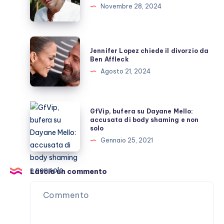
il
Novembre 28, 2024
punto
della
situazione
Jennifer
Jennifer Lopez chiede il divorzio da
Lopez
Ben Affleck
chiede
Agosto 21, 2024
il
divorzio
da
GfVip,
GfVip, bufera su Dayane Mello:
Ben
bufera
accusata di body shaming e non
solo
Affleck
su
Gennaio 25, 2021
Dayane
Mello:
accusata
Lascia un commento
di
body
shaming
e