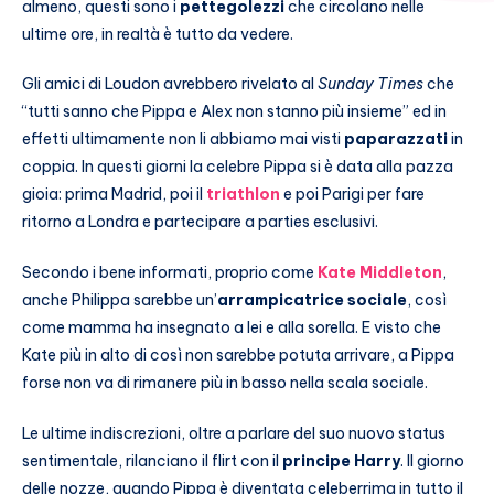
almeno, questi sono i
pettegolezzi
che circolano nelle
ultime ore, in realtà è tutto da vedere.
Gli amici di Loudon avrebbero rivelato al
Sunday Times
che
“tutti sanno che Pippa e Alex non stanno più insieme” ed in
effetti ultimamente non li abbiamo mai visti
paparazzati
in
coppia. In questi giorni la celebre Pippa si è data alla pazza
gioia: prima Madrid, poi il
triathlon
e poi Parigi per fare
ritorno a Londra e partecipare a parties esclusivi.
Secondo i bene informati, proprio come
Kate Middleton
,
anche Philippa sarebbe un’
arrampicatrice sociale
, così
come mamma ha insegnato a lei e alla sorella. E visto che
Kate più in alto di così non sarebbe potuta arrivare, a Pippa
forse non va di rimanere più in basso nella scala sociale.
Le ultime indiscrezioni, oltre a parlare del suo nuovo status
sentimentale, rilanciano il flirt con il
principe Harry
. Il giorno
delle nozze, quando Pippa è diventata celeberrima in tutto il