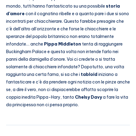
mondo, tutti hanno fantasticato su una possibile
storia
d’amore
con il cognatino ribelle e a quanto pare i due si sono
incontrati per chiacchierare. Questo farebbe presagire che
c’è dell’altro all’orizzonte e che forse le chiacchiere e le
speranze del popolo britannico non erano totalmente
infondate… anche
Pippa Middleton
tenta di raggiungere
Buckingham Palace e questa volta non intende farlo nei
panni della damigella d’onore. Voi ci credete o si tratta
solamente di chiacchiere infondate? Dopotutto, una volta
raggiunta una certa fama, si sa che i
tabloid
iniziano a
fantasticare e c’è da prendere ogni notizia con le pinze anche
se, a dire il vero, non ci dispiacerebbe affatto scoprire la
coppia inedita Pippa-Hary, tanto
Chelsy Davy
a fare la vita
da principessa non ci pensa proprio.