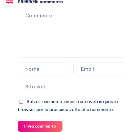
accusata
Lascia un commento
di
body
shaming
e
non
solo
Salva il mio nome, email e sito web in questo
browser per la prossima volta che commento.
Invia commento