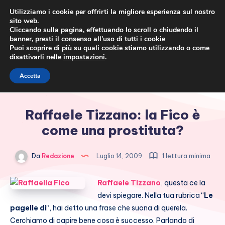
Utilizziamo i cookie per offrirti la migliore esperienza sul nostro
sito web.
Cliccando sulla pagina, effettuando lo scroll o chiudendo il
banner, presti il consenso all’uso di tutti i cookie
Puoi scoprire di più su quali cookie stiamo utilizzando o come
disattivarli nelle
impostazioni
.
Cronaca rosa, costume e
Accetta
società
Raffaele Tizzano: la Fico è
come una prostituta?
Da
Redazione
Luglio 14, 2009
1 lettura minima
Raffaele Tizzano
, questa ce la
devi spiegare. Nella tua rubrica “
Le
pagelle di
“, hai detto una frase che suona di querela.
Cerchiamo di capire bene cosa è successo. Parlando di