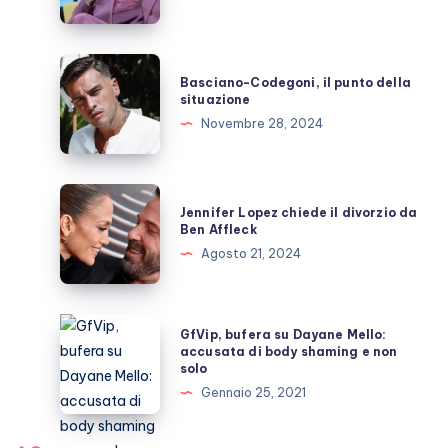
le
è
successo
Basciano-
Basciano-Codegoni, il punto della
a
Codegoni,
situazione
Milano?
il
Novembre 28, 2024
punto
della
situazione
Jennifer
Jennifer Lopez chiede il divorzio da
Lopez
Ben Affleck
chiede
Agosto 21, 2024
il
divorzio
da
GfVip,
GfVip, bufera su Dayane Mello:
Ben
bufera
accusata di body shaming e non
solo
Affleck
su
Gennaio 25, 2021
Dayane
Mello: