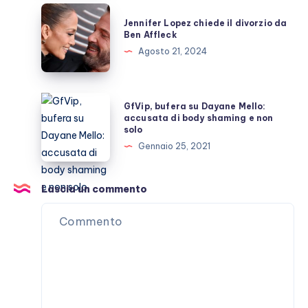
situazione
Jennifer
Jennifer Lopez chiede il divorzio da
Lopez
Ben Affleck
chiede
Agosto 21, 2024
il
divorzio
da
GfVip,
GfVip, bufera su Dayane Mello:
Ben
bufera
accusata di body shaming e non
solo
Affleck
su
Gennaio 25, 2021
Dayane
Mello:
accusata
Lascia un commento
di
body
shaming
e
non
solo