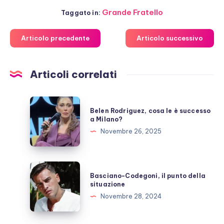
Grande Fratello
Taggato in:
Articolo precedente
Articolo successivo
Articoli correlati
Belen
Belen Rodriguez, cosa le è successo
Rodriguez,
a Milano?
cosa
Novembre 26, 2025
le
è
successo
Basciano-
Basciano-Codegoni, il punto della
a
Codegoni,
situazione
Milano?
il
Novembre 28, 2024
punto
della